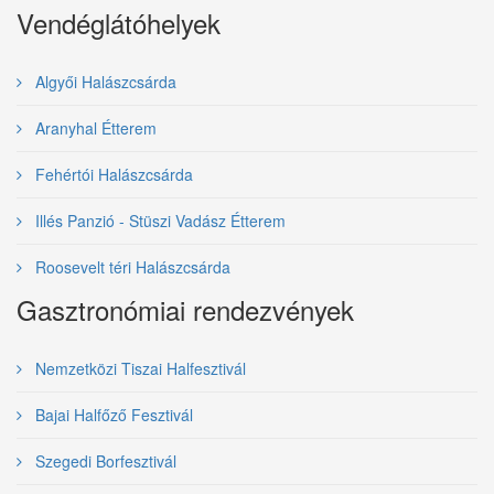
Vendéglátóhelyek
Algyői Halászcsárda
Aranyhal Étterem
Fehértói Halászcsárda
Illés Panzió - Stüszi Vadász Étterem
Roosevelt téri Halászcsárda
Gasztronómiai rendezvények
Nemzetközi Tiszai Halfesztivál
Bajai Halfőző Fesztivál
Szegedi Borfesztivál