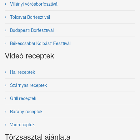
Villányi vörösborfesztivál
Tolcsvai Borfesztivál
Budapesti Borfesztivál
Békéscsabai Kolbász Fesztivál
Videó receptek
Hal receptek
Szárnyas receptek
Grill receptek
Bárány receptek
Vadreceptek
Törzsasztal ajánlata