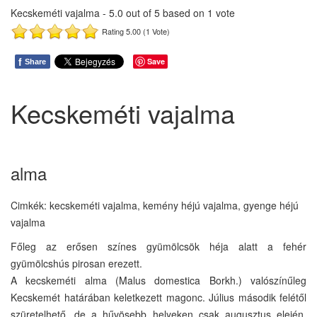
Kecskeméti vajalma
-
5.0
out of
5
based on
1
vote
Rating 5.00 (1 Vote)
f
Save
Share
Kecskeméti vajalma
alma
Cimkék: kecskeméti vajalma, kemény héjú vajalma, gyenge héjú
vajalma
Főleg az erősen színes gyümölcsök héja alatt a fehér
gyümölcshús pirosan erezett.
A kecskeméti alma (Malus domestica Borkh.) valószínűleg
Kecskemét határában keletkezett magonc. Július második felétől
szüretelhető, de a hűvösebb helyeken csak augusztus elején.