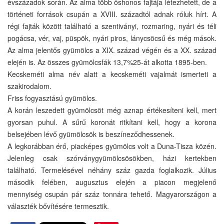
évszázadok során. Az alma több őshonos fajtája létezhetett, de a
történeti források csupán a XVIII. századtól adnak róluk hírt. A
régi fajták között található a szentiványi, rozmaring, nyári és téli
pogácsa, vér, vaj, püspök, nyári piros, lánycsöcsű és még mások.
Az alma jelentős gyümölcs a XIX. század végén és a XX. század
elején is. Az összes gyümölcsfák 13,7%25-át alkotta 1895-ben.
Kecskeméti alma név alatt a kecskeméti vajalmát ismerteti a
szakirodalom.
Friss fogyasztású gyümölcs.
A korán leszedett gyümölcsöt még aznap értékesíteni kell, mert
gyorsan puhul. A sűrű koronát ritkítani kell, hogy a korona
belsejében lévő gyümölcsök is beszíneződhessenek.
A legkorábban érő, piacképes gyümölcs volt a Duna-Tisza közén.
Jelenleg csak szórványgyümölcsösökben, házi kertekben
található. Termelésével néhány száz gazda foglalkozik. Július
második felében, augusztus elején a piacon megjelenő
mennyiség csupán pár száz tonnára tehető. Magyarországon a
választék bővítésére termesztik.