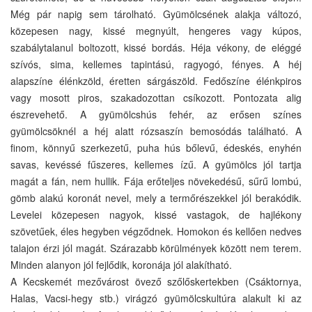
Még pár napig sem tárolható. Gyümölcsének alakja változó,
közepesen nagy, kissé megnyúlt, hengeres vagy kúpos,
szabálytalanul boltozott, kissé bordás. Héja vékony, de eléggé
szívós, sima, kellemes tapintású, ragyogó, fényes. A héj
alapszíne élénkzöld, éretten sárgászöld. Fedőszíne élénkpiros
vagy mosott piros, szakadozottan csíkozott. Pontozata alig
észrevehető. A gyümölcshús fehér, az erősen színes
gyümölcsöknél a héj alatt rózsaszín bemosódás található. A
finom, könnyű szerkezetű, puha hús bőlevű, édeskés, enyhén
savas, kevéssé fűszeres, kellemes ízű. A gyümölcs jól tartja
magát a fán, nem hullik. Fája erőteljes növekedésű, sűrű lombú,
gömb alakú koronát nevel, mely a termőrészekkel jól berakódik.
Levelei közepesen nagyok, kissé vastagok, de hajlékony
szövetűek, éles hegyben végződnek. Homokon és kellően nedves
talajon érzi jól magát. Szárazabb körülmények között nem terem.
Minden alanyon jól fejlődik, koronája jól alakítható.
A Kecskemét mezővárost övező szőlőskertekben (Csáktornya,
Halas, Vacsi-hegy stb.) virágzó gyümölcskultúra alakult ki az