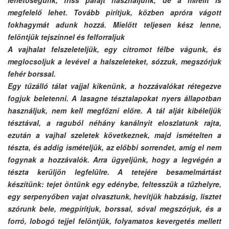
megfelelő lehet. Tovább pirítjuk, közben apróra vágott
fokhagymát adunk hozzá. Mielőtt teljesen kész lenne,
felöntjük tejszínnel és felforraljuk
A vajhalat felszeleteljük, egy citromot félbe vágunk, és
meglocsoljuk a levével a halszeleteket, sózzuk, megszórjuk
fehér borssal.
Egy tűzálló tálat vajjal kikenünk, a hozzávalókat rétegezve
fogjuk beletenni. A lasagne tésztalapokat nyers állapotban
használjuk, nem kell megfőzni előre. A tál alját kibéleljük
tésztával, a raguból néhány kanálnyit eloszlatunk rajta,
ezután a vajhal szeletek következnek, majd ismételten a
tészta, és addig ismételjük, az előbbi sorrendet, amíg el nem
fogynak a hozzávalók. Arra ügyeljünk, hogy a legvégén a
tészta kerüljön legfelülre. A tetejére besamelmártást
készítünk: tejet öntünk egy edénybe, feltesszük a tűzhelyre,
egy serpenyőben vajat olvasztunk, hevítjük habzásig, lisztet
szórunk bele, megpirítjuk, borssal, sóval megszórjuk, és a
forró, lobogó tejjel felöntjük, folyamatos kevergetés mellett