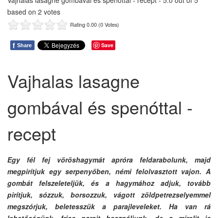
Vajhalas lasagne gombával és spenóttal - recept
-
5.0
out of
5
based on
2
votes
Rating 0.00 (0 Votes)
f
Save
Share
Vajhalas lasagne
gombával és spenóttal -
recept
Egy fél fej vöröshagymát apróra feldarabolunk, majd
megpirítjuk egy serpenyőben, némi felolvasztott vajon. A
gombát felszeleteljük, és a hagymához adjuk, tovább
pirítjuk, sózzuk, borsozzuk, vágott zöldpetrezselyemmel
megszórjuk, beletesszük a parajleveleket. Ha van rá
lehetőségünk, friss parajt használjunk, de a mirelit is