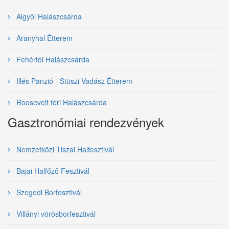
Algyői Halászcsárda
Aranyhal Étterem
Fehértói Halászcsárda
Illés Panzió - Stüszi Vadász Étterem
Roosevelt téri Halászcsárda
Gasztronómiai rendezvények
Nemzetközi Tiszai Halfesztivál
Bajai Halfőző Fesztivál
Szegedi Borfesztivál
Villányi vörösborfesztivál