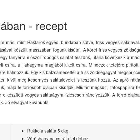
ában - recept
em más, mint Rákfarok egyedi bundában sütve, friss vegyes salátával.
dásával készült masszában fogunk kisütni. A köret friss vegyes zöldség
egy tányérra először ropogós salátát teszünk, utána következik a mad
 csíra, a lilahagyma magjából kikelt csíra. Mindezek tetejére pirított
re halmozzuk. Egy kis balzsamecettel a friss zöldségágyat megspricce
Ezen kívül még kesernyés salátalevelet is teszünk hozzá. Az apró rákf
, majd felforrósított olajban kisütjük. Miután megsült, itatóspapírra h
elkészített vegyes salátaágyra ízlésesen ráhelyezzük. A forró olajba
ük. Jó étvágyat kívánunk!
Rukkola saláta 5 dkg
Vöröshagyma csírája fél doboz