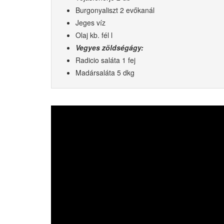
Burgonyaliszt 2 evőkanál
Jeges víz
Olaj kb. fél l
Vegyes zöldségágy:
Radicio saláta 1 fej
Madársaláta 5 dkg