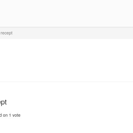
 recept
ept
d on
1
vote