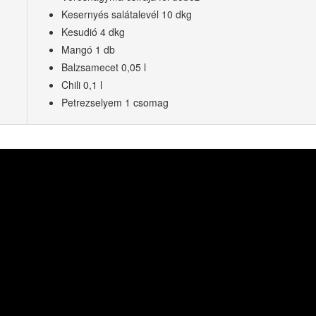
Kesernyés salátalevél 10 dkg
Kesudió 4 dkg
Mangó 1 db
Balzsamecet 0,05 l
Chili 0,1 l
Petrezselyem 1 csomag