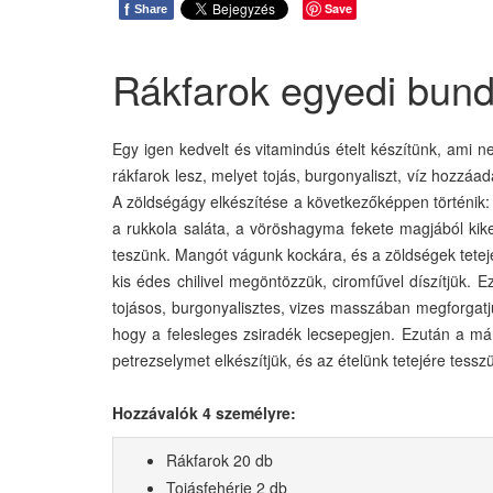
f
Save
Share
Rákfarok egyedi bund
Egy igen kedvelt és vitamindús ételt készítünk, ami n
rákfarok lesz, melyet tojás, burgonyaliszt, víz hozzáa
A zöldségágy elkészítése a következőképpen történik: 
a rukkola saláta, a vöröshagyma fekete magjából kikelt
teszünk. Mangót vágunk kockára, és a zöldségek tetejé
kis édes chilivel megöntözzük, ciromfűvel díszítjük. 
tojásos, burgonyalisztes, vizes masszában megforgatjuk
hogy a felesleges zsiradék lecsepegjen. Ezután a már 
petrezselymet elkészítjük, és az ételünk tetejére tessz
Hozzávalók 4 személyre:
Rákfarok 20 db
Tojásfehérje 2 db