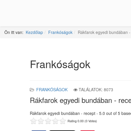
Ön itt van:
Kezdőlap
Frankóságok
Rákfarok egyedi bundában -
Frankóságok
FRANKÓSÁGOK
TALÁLATOK: 8073
Rákfarok egyedi bundában - rec
Rákfarok egyedi bundában - recept
-
5.0
out of
5
base
Rating 0.00 (0 Votes)