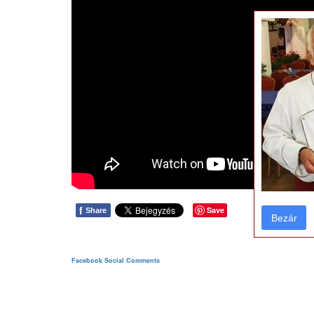
f
Save
Share
Bezár
Bezár
Facebook Social Comments