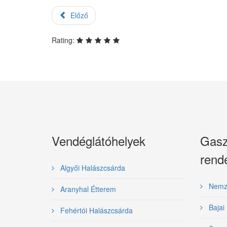
Előző
Rating:
Vendéglátóhelyek
Gasz
rend
Algyői Halászcsárda
Nemzet
Aranyhal Étterem
Bajai 
Fehértói Halászcsárda