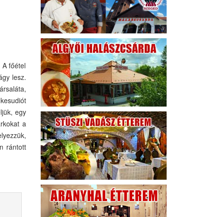
 A főétel
ágy lesz.
ársaláta,
 kesudiót
ljük, egy
arkokat a
elyezzük,
n rántott