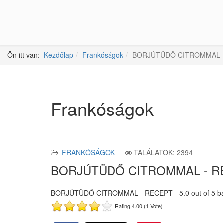
Ön itt van:
Kezdőlap
Frankóságok
BORJÚTÜDŐ CITROMMAL 
Frankóságok
FRANKÓSÁGOK
TALÁLATOK: 2394
BORJÚTÜDŐ CITROMMAL - R
BORJÚTÜDŐ CITROMMAL - RECEPT
-
5.0
out of
5
b
Rating 4.00 (1 Vote)