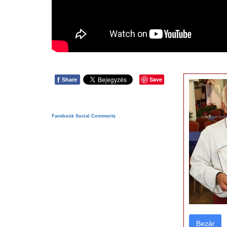
f
Save
Share
Facebook Social Comments
Bezár
Bezár