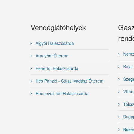
Vendéglátóhelyek
Gasz
rend
Algyői Halászcsárda
Nemzet
Aranyhal Étterem
Bajai 
Fehértói Halászcsárda
Szeged
Illés Panzió - Stüszi Vadász Étterem
Villán
Roosevelt téri Halászcsárda
Tolcsv
Budape
Békés