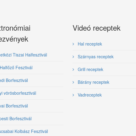
tronómiai
Videó receptek
ezvények
Hal receptek
közi Tiszai Halfesztivál
Szárnyas receptek
Halfőző Fesztivál
Grill receptek
i Borfesztivál
Bárány receptek
yi vörösborfesztivál
Vadreceptek
ai Borfesztivál
sti Borfesztivál
csabai Kolbász Fesztivál