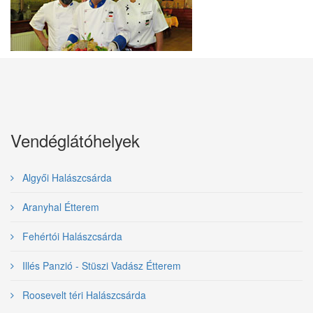
Vendéglátóhelyek
Algyői Halászcsárda
Aranyhal Étterem
Fehértói Halászcsárda
Illés Panzió - Stüszi Vadász Étterem
Roosevelt téri Halászcsárda