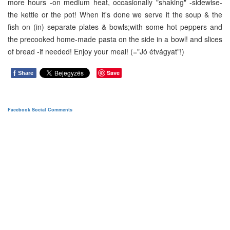
more hours -on medium heat, occasionally "shaking" -sidewise-
the kettle or the pot! When it's done we serve it the soup & the
fish on (in) separate plates & bowls;with some hot peppers and
the precooked home-made pasta on the side in a bowl! and slices
of bread -if needed! Enjoy your meal! (="Jó étvágyat"!)
f
Save
Share
Facebook Social Comments