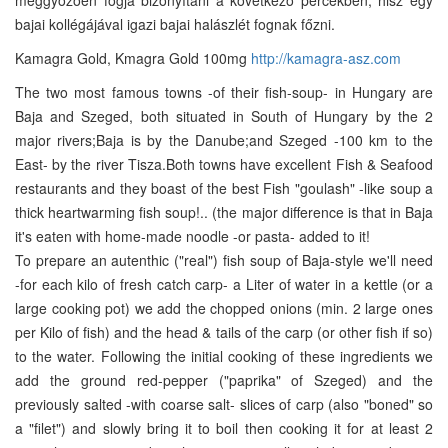
bajai kollégájával igazi bajai halászlét fognak főzni.
Kamagra Gold, Kmagra Gold 100mg
http://kamagra-asz.com
The two most famous towns -of their fish-soup- in Hungary are
Baja and Szeged, both situated in South of Hungary by the 2
major rivers;Baja is by the Danube;and Szeged -100 km to the
East- by the river Tisza.Both towns have excellent Fish & Seafood
restaurants and they boast of the best Fish "goulash" -like soup a
thick heartwarming fish soup!.. (the major difference is that in Baja
it's eaten with home-made noodle -or pasta- added to it!
To prepare an autenthic ("real") fish soup of Baja-style we'll need
-for each kilo of fresh catch carp- a Liter of water in a kettle (or a
large cooking pot) we add the chopped onions (min. 2 large ones
per Kilo of fish) and the head & tails of the carp (or other fish if so)
to the water. Following the initial cooking of these ingredients we
add the ground red-pepper ("paprika" of Szeged) and the
previously salted -with coarse salt- slices of carp (also "boned" so
a "filet") and slowly bring it to boil then cooking it for at least 2