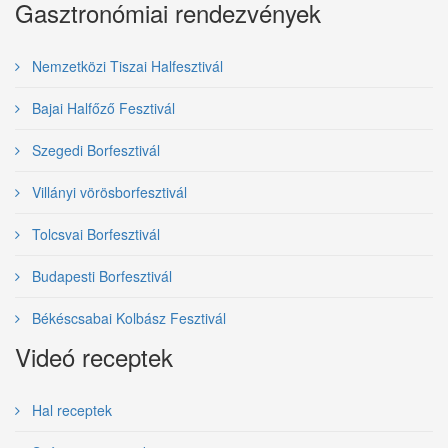
Gasztronómiai rendezvények
Nemzetközi Tiszai Halfesztivál
Bajai Halfőző Fesztivál
Szegedi Borfesztivál
Villányi vörösborfesztivál
Tolcsvai Borfesztivál
Budapesti Borfesztivál
Békéscsabai Kolbász Fesztivál
Videó receptek
Hal receptek