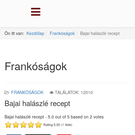
Ön itt van:
Kezdőlap
Frankóságok
Bajai halászlé recept
Frankóságok
FRANKÓSÁGOK
TALÁLATOK: 12010
Bajai halászlé recept
Bajai halászlé recept
-
5.0
out of
5
based on
2
votes
Rating 5.00 (1 Vote)