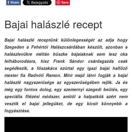
f
Save
Share
Bajai halászlé recept
Bajai halászlé receptünk különlegességét az adja hogy
Szegeden a Fehértói Halászcsárdában készült, azonban a
halászlevükre méltán büszke bajaiaknak sem lesz oka
felháborodásra, hisz Frank Sándor csárdagazda csak
segédkezik, a főszakács ezúttal egy igazi bajai halfőző
mester fia Radnóti Ramon. Mint majd látni fogják a bajai
halászlé nagyszerűsége az egyszerűségében rejlik. Ja és
még egy fontos dolog, egy szemernyi szegedi beütés, egy
speciális filézési módszer, amitől a halpatkók azért nem
vesztik el bajai jellegüket, de egy kicsit könnyebb a
fogyásztása.