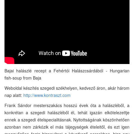
Bajai halászlé recept a Fehértói Halászcsárdából - Hungarian
fish-soup from Baja
Weboldal készítés szegedi székhelyen, kedvező áron, akár három
nap alatt:
http://www.kontraszt.com
Frank Sándor mesterszakács hosszú évek óta a halászléből, a
konkrétan a szegedi halászléből él, tehát igazán elkötelezettje
ennek a szegedi ételspecialitásnak. Nyitottságának köszönhetően
azonban nem zárkózik el más tájegységek ételeitől, és ezt igen
meggyőzően fogja bizonyítani a következő percekben, hisz egy