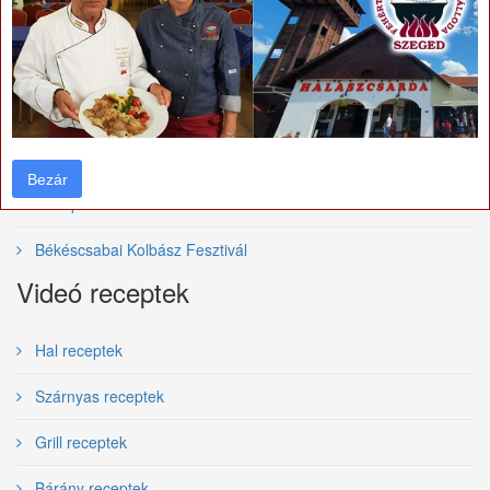
Bajai Halfőző Fesztivál
Szegedi Borfesztivál
Villányi vörösborfesztivál
Tolcsvai Borfesztivál
Bezár
Bezár
Budapesti Borfesztivál
Békéscsabai Kolbász Fesztivál
Videó receptek
Hal receptek
Szárnyas receptek
Grill receptek
Bárány receptek