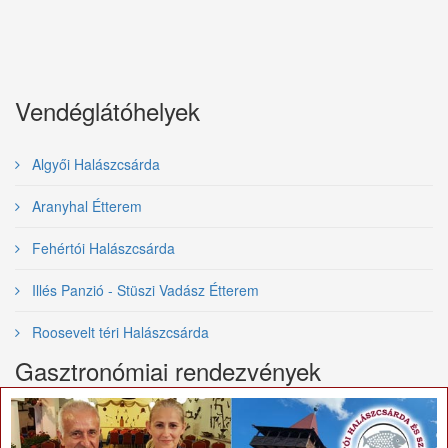
Vendéglátóhelyek
Algyői Halászcsárda
Aranyhal Étterem
Fehértói Halászcsárda
Illés Panzió - Stüszi Vadász Étterem
Roosevelt téri Halászcsárda
Gasztronómiai rendezvények
×
Nemzetközi Tiszai Halfesztivál