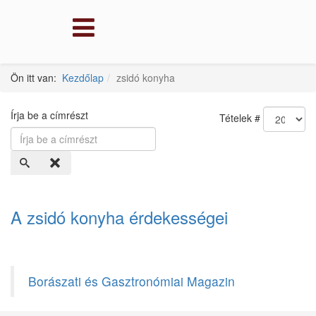
Ön itt van:
Kezdőlap
zsidó konyha
Írja be a címrészt
Tételek #
A zsidó konyha érdekességei
Borászati és Gasztronómiai Magazin