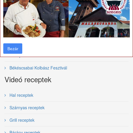
Bajai Halfőző Fesztivál
Szegedi Borfesztivál
Villányi vörösborfesztivál
Tolcsvai Borfesztivál
Bezár
Bezár
Budapesti Borfesztivál
Békéscsabai Kolbász Fesztivál
Videó receptek
Hal receptek
Szárnyas receptek
Grill receptek
Bárány receptek