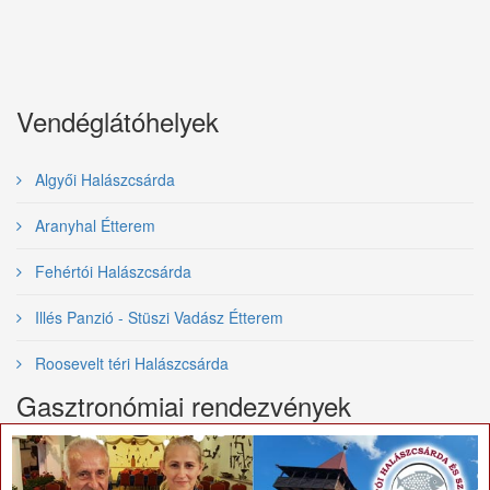
Vendéglátóhelyek
Algyői Halászcsárda
Aranyhal Étterem
Fehértói Halászcsárda
Illés Panzió - Stüszi Vadász Étterem
Roosevelt téri Halászcsárda
Gasztronómiai rendezvények
×
Nemzetközi Tiszai Halfesztivál