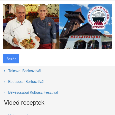
Roosevelt téri Halászcsárda
×
Gasztronómiai rendezvények
Nemzetközi Tiszai Halfesztivál
Bajai Halfőző Fesztivál
Szegedi Borfesztivál
Bezár
Bezár
Villányi vörösborfesztivál
Tolcsvai Borfesztivál
Budapesti Borfesztivál
Békéscsabai Kolbász Fesztivál
Videó receptek