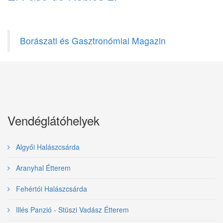
Borászati és Gasztronómiai Magazin
Vendéglátóhelyek
Algyői Halászcsárda
Aranyhal Étterem
Fehértói Halászcsárda
Illés Panzió - Stüszi Vadász Étterem