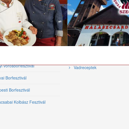
tronómiai
Videó receptek
ezvények
Hal receptek
közi Tiszai Halfesztivál
Szárnyas receptek
Halfőző Fesztivál
Grill receptek
i Borfesztivál
Bárány receptek
yi vörösborfesztivál
Vadreceptek
ai Borfesztivál
sti Borfesztivál
csabai Kolbász Fesztivál