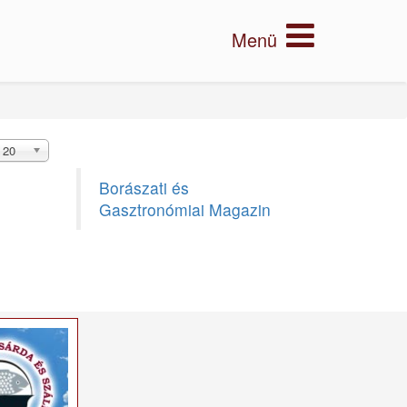
20
Borászati és
Gasztronómiai Magazin
×