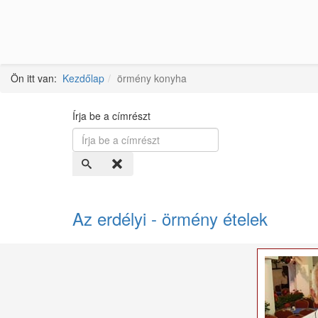
Ön itt van:
Kezdőlap
örmény konyha
Írja be a címrészt
Az erdélyi - örmény ételek