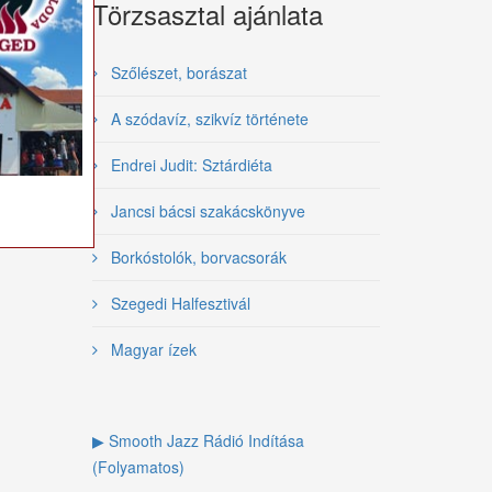
Törzsasztal ajánlata
Szőlészet, borászat
A szódavíz, szikvíz története
Endrei Judit: Sztárdiéta
Jancsi bácsi szakácskönyve
Borkóstolók, borvacsorák
Szegedi Halfesztivál
Magyar ízek
▶ Smooth Jazz Rádió Indítása
(Folyamatos)