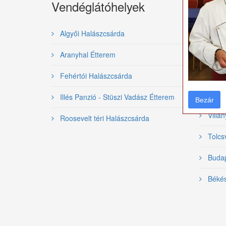
Vendéglátóhelyek
Gasz
rend
Algyői Halászcsárda
Nemzet
Aranyhal Étterem
Bajai 
Fehértói Halászcsárda
Szeged
Illés Panzió - Stüszi Vadász Étterem
Bezár
Bezár
Villán
Roosevelt téri Halászcsárda
Tolcsv
Budape
Békés