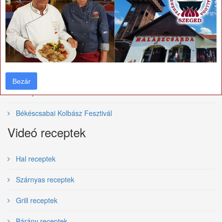
Bajai Halfőző Fesztivál
Szegedi Borfesztivál
Villányi vörösborfesztivál
Tolcsvai Borfesztivál
Bezár
Bezár
Budapesti Borfesztivál
Békéscsabai Kolbász Fesztivál
Videó receptek
Hal receptek
Szárnyas receptek
Grill receptek
Bárány receptek