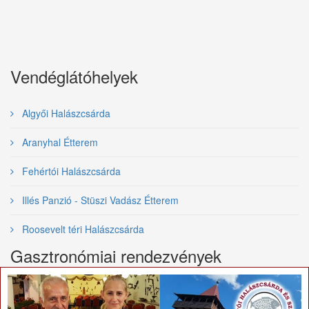
Vendéglátóhelyek
Algyői Halászcsárda
Aranyhal Étterem
Fehértói Halászcsárda
Illés Panzió - Stüszi Vadász Étterem
Roosevelt téri Halászcsárda
Gasztronómiai rendezvények
×
Nemzetközi Tiszai Halfesztivál