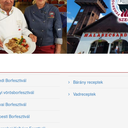
tronómiai
Videó receptek
ezvények
Hal receptek
közi Tiszai Halfesztivál
Szárnyas receptek
Halfőző Fesztivál
Grill receptek
i Borfesztivál
Bárány receptek
yi vörösborfesztivál
Vadreceptek
ai Borfesztivál
sti Borfesztivál