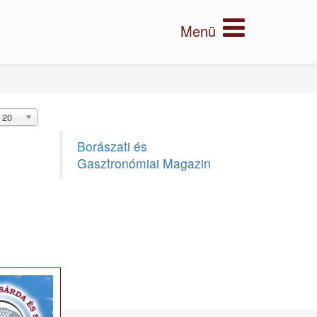
20
Borászati és
Gasztronómiai Magazin
×