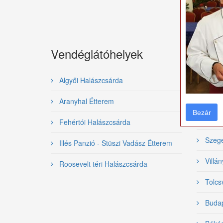
Vendéglátóhelyek
Gasz
rend
Algyői Halászcsárda
Nemzet
Aranyhal Étterem
Bezár
Bezár
Bajai 
Fehértói Halászcsárda
Szeged
Illés Panzió - Stüszi Vadász Étterem
Villán
Roosevelt téri Halászcsárda
Tolcsv
Budape