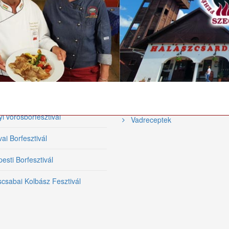
tronómiai
Videó receptek
ezvények
Hal receptek
közi Tiszai Halfesztivál
Szárnyas receptek
Halfőző Fesztivál
Grill receptek
i Borfesztivál
Bárány receptek
yi vörösborfesztivál
Vadreceptek
ai Borfesztivál
sti Borfesztivál
csabai Kolbász Fesztivál