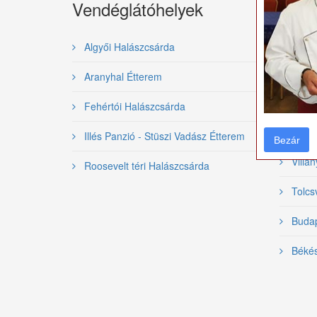
Vendéglátóhelyek
Gasz
rend
Algyői Halászcsárda
Nemzet
Aranyhal Étterem
Bajai 
Fehértói Halászcsárda
Szeged
Illés Panzió - Stüszi Vadász Étterem
Bezár
Bezár
Villán
Roosevelt téri Halászcsárda
Tolcsv
Budape
Békés