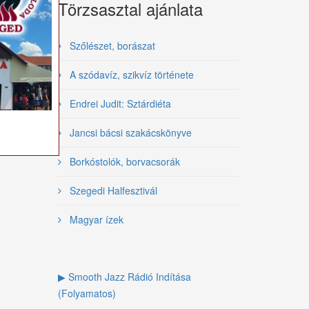
Törzsasztal ajánlata
Szőlészet, borászat
A szódavíz, szikvíz története
Endrei Judit: Sztárdiéta
Jancsi bácsi szakácskönyve
Borkóstolók, borvacsorák
Szegedi Halfesztivál
Magyar ízek
▶ Smooth Jazz Rádió Indítása
(Folyamatos)