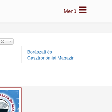
20
Borászati és
Gasztronómiai Magazin
×