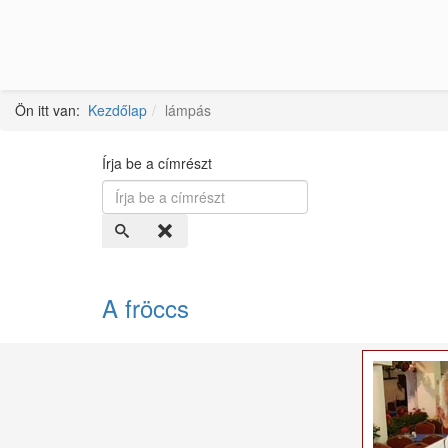
Ön itt van:
Kezdőlap
lámpás
Írja be a címrészt
A fröccs