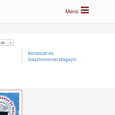
20
Borászati és
Gasztronómiai Magazin
×