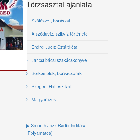
Törzsasztal ajánlata
Szőlészet, borászat
A szódavíz, szikvíz története
Endrei Judit: Sztárdiéta
Jancsi bácsi szakácskönyve
Borkóstolók, borvacsorák
Szegedi Halfesztivál
Magyar ízek
▶ Smooth Jazz Rádió Indítása
(Folyamatos)