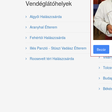
Vendéglátóhelyek
Gasz
rend
Algyői Halászcsárda
Nemzet
Aranyhal Étterem
Bajai 
Fehértói Halászcsárda
Szeged
Illés Panzió - Stüszi Vadász Étterem
Bezár
Bezár
Villán
Roosevelt téri Halászcsárda
Tolcsv
Budape
Békés