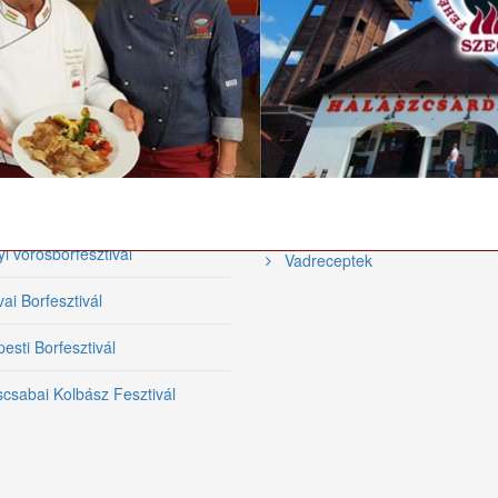
tronómiai
Videó receptek
ezvények
Hal receptek
közi Tiszai Halfesztivál
Szárnyas receptek
Halfőző Fesztivál
Grill receptek
i Borfesztivál
Bárány receptek
yi vörösborfesztivál
Vadreceptek
ai Borfesztivál
sti Borfesztivál
csabai Kolbász Fesztivál