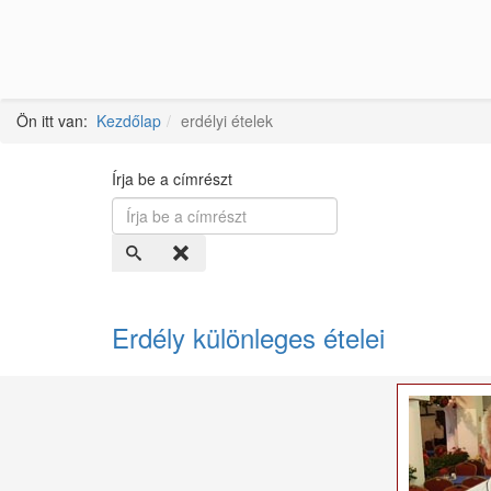
Ön itt van:
Kezdőlap
erdélyi ételek
Írja be a címrészt
Erdély különleges ételei