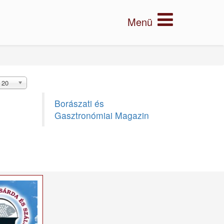
20
Borászati és
Gasztronómiai Magazin
×