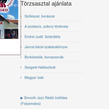
Törzsasztal ajánlata
Szőlészet, borászat
A szódavíz, szikvíz története
Endrei Judit: Sztárdiéta
Jancsi bácsi szakácskönyve
Borkóstolók, borvacsorák
Szegedi Halfesztivál
Magyar ízek
▶ Smooth Jazz Rádió Indítása
(Folyamatos)