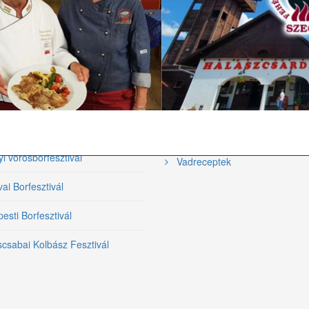
tronómiai
Videó receptek
ezvények
Hal receptek
közi Tiszai Halfesztivál
Szárnyas receptek
Halfőző Fesztivál
Grill receptek
i Borfesztivál
Bárány receptek
yi vörösborfesztivál
Vadreceptek
ai Borfesztivál
sti Borfesztivál
csabai Kolbász Fesztivál