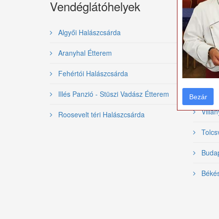
Vendéglátóhelyek
Gasz
rend
Algyői Halászcsárda
Nemzet
Aranyhal Étterem
Bajai 
Fehértói Halászcsárda
Szeged
Illés Panzió - Stüszi Vadász Étterem
Bezár
Bezár
Villán
Roosevelt téri Halászcsárda
Tolcsv
Budape
Békés