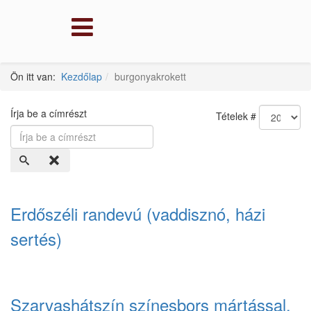
Ön itt van:
Kezdőlap
burgonyakrokett
Írja be a címrészt
Tételek #
Erdőszéli randevú (vaddisznó, házi
sertés)
Szarvashátszín színesbors mártással,