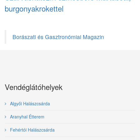
burgonyakrokettel
Borászati és Gasztronómiai Magazin
Vendéglátóhelyek
Algyői Halászcsárda
Aranyhal Étterem
Fehértói Halászcsárda