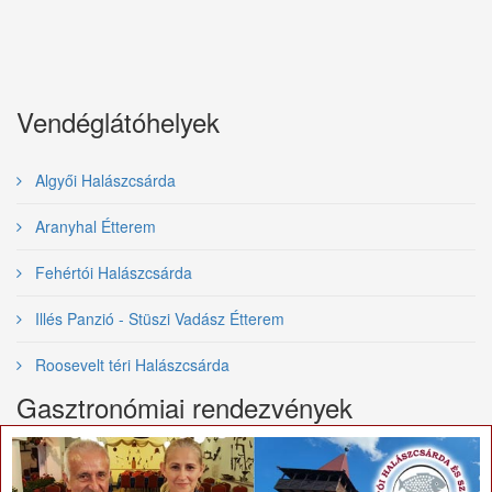
Vendéglátóhelyek
Algyői Halászcsárda
Aranyhal Étterem
Fehértói Halászcsárda
Illés Panzió - Stüszi Vadász Étterem
Roosevelt téri Halászcsárda
Gasztronómiai rendezvények
×
Nemzetközi Tiszai Halfesztivál