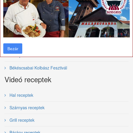
Bajai Halfőző Fesztivál
Szegedi Borfesztivál
Villányi vörösborfesztivál
Tolcsvai Borfesztivál
Bezár
Bezár
Budapesti Borfesztivál
Békéscsabai Kolbász Fesztivál
Videó receptek
Hal receptek
Szárnyas receptek
Grill receptek
Bárány receptek