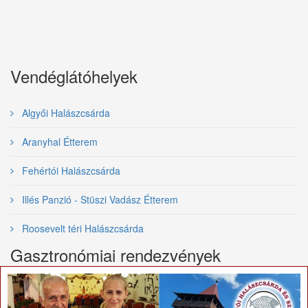
Vendéglátóhelyek
Algyői Halászcsárda
Aranyhal Étterem
Fehértói Halászcsárda
Illés Panzió - Stüszi Vadász Étterem
Roosevelt téri Halászcsárda
Gasztronómiai rendezvények
×
Nemzetközi Tiszai Halfesztivál