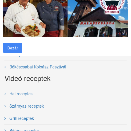
Bajai Halfőző Fesztivál
Szegedi Borfesztivál
Villányi vörösborfesztivál
Tolcsvai Borfesztivál
Bezár
Bezár
Budapesti Borfesztivál
Békéscsabai Kolbász Fesztivál
Videó receptek
Hal receptek
Szárnyas receptek
Grill receptek
Bárány receptek