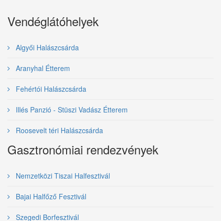
Vendéglátóhelyek
Algyői Halászcsárda
Aranyhal Étterem
Fehértói Halászcsárda
Illés Panzió - Stüszi Vadász Étterem
Roosevelt téri Halászcsárda
Gasztronómiai rendezvények
Nemzetközi Tiszai Halfesztivál
Bajai Halfőző Fesztivál
Szegedi Borfesztivál