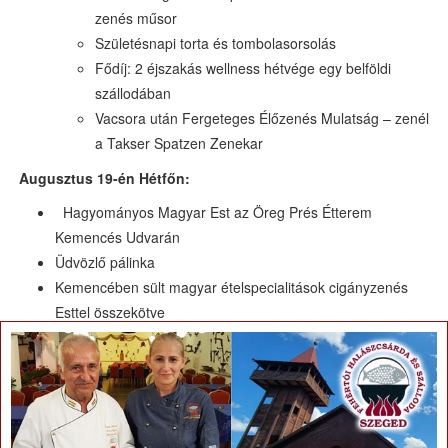
zenés műsor
Születésnapi torta és tombolasorsolás
Fődíj: 2 éjszakás wellness hétvége egy belföldi
szállodában
Vacsora után Fergeteges Élőzenés Mulatság – zenél
a Takser Spatzen Zenekar
Augusztus 19-én Hétfőn:
Hagyományos Magyar Est az Öreg Prés Étterem
Kemencés Udvarán
Üdvözlő pálinka
Kemencében sült magyar ételspecialitások cigányzenés
Esttel összekötve
×
Az oda visszaútra vendégeinknek grátisz transzfert
biztosítunk!
Naponta belépő a Hétkúti Wellness Hotel Vízi Világába:
(úszómedence ellenáramoltatóval és nyakzuhany
masszírozóval, gyermekmedence vízigombával, 6 állású