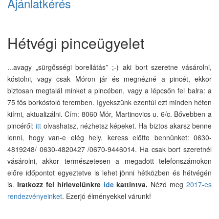
Ajánlatkérés
Hétvégi pinceügyelet
...avagy „sürgősségi borellátás” ;-) aki bort szeretne vásárolni,
kóstolni, vagy csak Móron jár és megnézné a pincét, ekkor
biztosan megtalál minket a pincében, vagy a lépcsőn fel balra: a
75 fős borkóstoló teremben. Igyekszünk ezentúl ezt minden héten
kiírni, aktualizálni. Cím: 8060 Mór, Martinovics u. 6/c. Bővebben a
pincéről:
itt
olvashatsz, nézhetsz képeket. Ha biztos akarsz benne
lenni, hogy van-e elég hely, keress előtte bennünket: 0630-
4819248/ 0630-4820427 /0670-9446014. Ha csak bort szeretnél
vásárolni, akkor természetesen a megadott telefonszámokon
előre időpontot egyeztetve is lehet jönni hétközben és hétvégén
is.
Iratkozz fel hírlevelünkre
ide
kattintva.
Nézd meg
2017-es
rendezvényeinket
. Ezerjó élményekkel várunk!