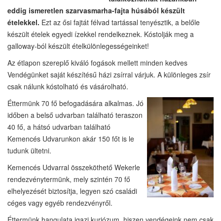
eddig ismeretlen szarvasmarha-fajta húsából készült
ételekkel.
Ezt az ősi fajtát félvad tartással tenyésztik, a belőle
készült ételek egyedi ízekkel rendelkeznek. Kóstolják meg a
galloway-ból készült ételkülönlegességeinket!
Az étlapon szereplő kiváló fogások mellett minden kedves
Vendégünket saját készítésű házi zsírral várjuk. A különleges zsír
csak nálunk kóstolható és vásárolható.
Éttermünk 70 fő befogadására alkalmas. Jó
időben a belső udvarban található teraszon
40 fő, a hátsó udvarban található
Kemencés Udvarunkon akár 150 főt is le
tudunk ültetni.
Kemencés Udvarral összeköthető Wekerle
rendezvénytermünk, mely szintén 70 fő
elhelyezését biztosítja, legyen szó családi
céges vagy egyéb rendezvényről.
Éttermünk hangulata igazi kuriózum, hiszen vendégeink nem csak