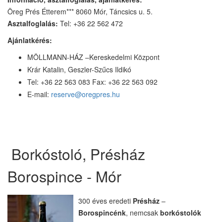
Öreg Prés Étterem*** 8060 Mór, Táncsics u. 5.
Asztalfoglalás:
Tel: +36 22 562 472
Ajánlatkérés:
MÖLLMANN-HÁZ –Kereskedelmi Központ
Krár Katalin, Geszler-Szűcs Ildikó
Tel: +36 22 563 083 Fax: +36 22 563 092
E-mail:
reserve@oregpres.hu
Borkóstoló, Présház
Borospince - Mór
300 éves eredeti
Présház
–
Borospincénk
, nemcsak
borkóstolók