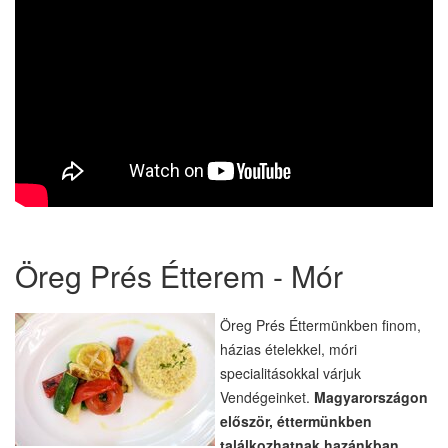
Öreg Prés Étterem - Mór
Öreg Prés Éttermünkben finom,
házias ételekkel, móri
specialitásokkal várjuk
Vendégeinket.
Magyarországon
először, éttermünkben
találkozhatnak hazánkban