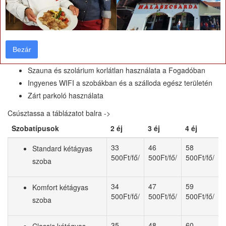
jacuzzi derékmasszírozóval és buzgárral, Kneipp-medence,
0
0
aromakabin, 90
C-os finn szauna, 60
C-os fényterápiás
szauna, infrakabin, fitnessterem cardió gépekkel)
Fürdőköpeny és szauna törölköző térítésmentes
Bezár
Bezár
igénybevétele
Szauna és szolárium korlátlan használata a Fogadóban
Ingyenes WIFI a szobákban és a szálloda egész területén
Zárt parkoló használata
Csúsztassa a táblázatot balra ->
Szobatípusok
2 éj
3 éj
4 éj
33
46
58
Standard kétágyas
500Ft/fő/
500Ft/fő/
500Ft/fő/
szoba
34
47
59
Komfort kétágyas
500Ft/fő/
500Ft/fő/
500Ft/fő/
szoba
35
48
60