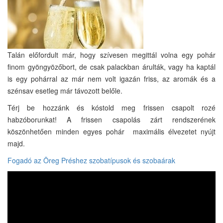
Talán előfordult már, hogy szívesen megittál volna egy pohár
finom gyöngyözőbort, de csak palackban árulták, vagy ha kaptál
is egy pohárral az már nem volt igazán friss, az aromák és a
szénsav esetleg már távozott belőle.
Térj be hozzánk és kóstold meg frissen csapolt rozé
habzóborunkat! A frissen csapolás zárt rendszerének
köszönhetően minden egyes pohár maximális élvezetet nyújt
majd.
Fogadó az Öreg Préshez szobatípusok és szobaárak