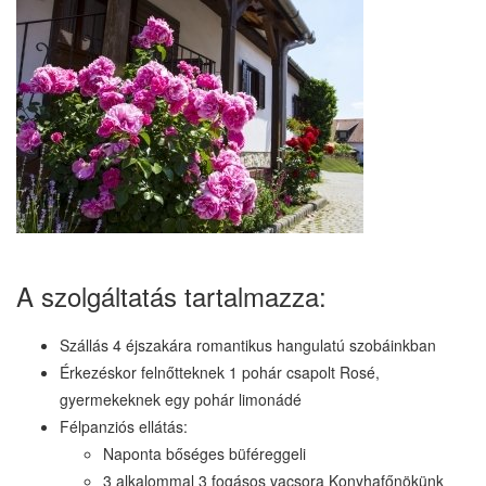
A szolgáltatás tartalmazza:
Szállás 4 éjszakára romantikus hangulatú szobáinkban
Érkezéskor felnőtteknek 1 pohár csapolt Rosé,
gyermekeknek egy pohár limonádé
Félpanziós ellátás:
Naponta bőséges büféreggeli
3 alkalommal 3 fogásos vacsora Konyhafőnökünk