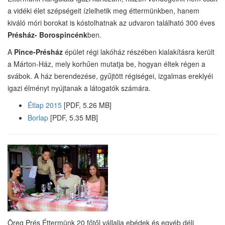
a vidéki élet szépségeit ízlelhetik meg éttermünkben, hanem
kiváló móri borokat is kóstolhatnak az udvaron található 300 éves
Présház- Borospincénk
ben.
A
Pince-Présház
épület régi lakóház részében kialakításra került
a Márton-Ház, mely korhűen mutatja be, hogyan éltek régen a
svábok. A ház berendezése, gyűjtött régiségei, izgalmas ereklyéi
igazi élményt nyújtanak a látogatók számára.
Étlap 2015
[PDF, 5.26 MB]
Borlap
[PDF, 5.35 MB]
Öreg Prés Éttermünk 20 főtől vállalja ebédek és egyéb déli