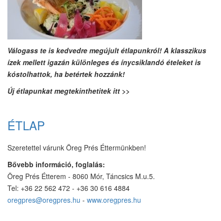
Válogass te is kedvedre megújult étlapunkról! A klasszikus
ízek mellett igazán különleges és ínycsiklandó ételeket is
kóstolhattok, ha betértek hozzánk!
Új étlapunkat megtekinthetitek itt >>
ÉTLAP
Szeretettel várunk Öreg Prés Éttermünkben!
Bővebb információ, foglalás:
Öreg Prés Étterem - 8060 Mór, Táncsics M.u.5.
Tel: +36 22 562 472 - +36 30 616 4884
oregpres@oregpres.hu
-
www.oregpres.hu