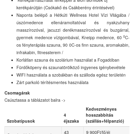
Kerékpárhasználat térképpel a Móri Borvidék új
kerékpárútján (Csókakő és Csákberény érintésével)
Naponta belépő a Hétkúti Wellness Hotel Vízi Világába /
úszómedence ellenáramoltatóval és nyakzuhany
masszírozóval, jacuzzi derékmasszírozóval és buzgárral,
0
gyermek medence vízigombával, Kneipp medence, 60
C-
os fényterápiás szauna, 90 0C-os finn szauna, aromakabin,
infrakabin, fitnessterem /
Korlátlan szauna és szolárium használat a Fogadóban
Fürdőköpeny és szaunatörölköző ingyenes igénybevétele
WIFI használata a szobákban és szálloda egész területén
Zárt parkoló térítésmentes használata
Csomagárak
Csúsztassa a táblázatot balra ->
Kedvezményes
4
hosszabbítás
Szobatípusok
éjszaka
(szállás+félpanzió)
43
9 900Ft/fő/éj