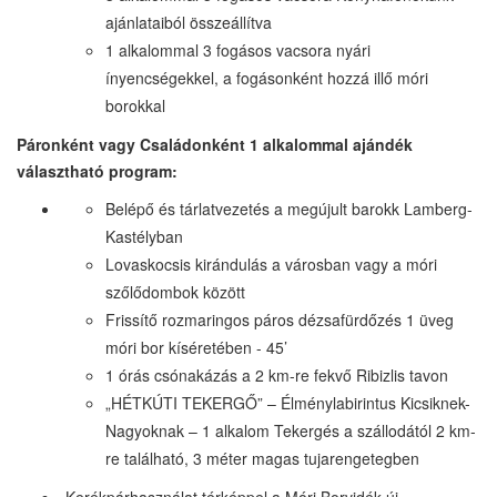
ajánlataiból összeállítva
1 alkalommal 3 fogásos vacsora nyári
ínyencségekkel, a fogásonként hozzá illő móri
borokkal
Páronként vagy Családonként 1 alkalommal ajándék
választható program:
Belépő és tárlatvezetés a megújult barokk Lamberg-
Kastélyban
Lovaskocsis kirándulás a városban vagy a móri
szőlődombok között
Frissítő rozmaringos páros dézsafürdőzés 1 üveg
móri bor kíséretében - 45’
1 órás csónakázás a 2 km-re fekvő Ribizlis tavon
„HÉTKÚTI TEKERGŐ” – Élménylabirintus Kicsiknek-
Nagyoknak – 1 alkalom Tekergés a szállodától 2 km-
re található, 3 méter magas tujarengetegben