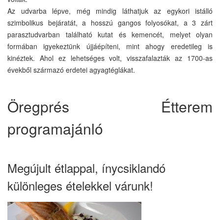
Az udvarba lépve, még mindig láthatjuk az egykori istálló
szimbolikus bejáratát, a hosszú gangos folyosókat, a 3 zárt
parasztudvarban található kutat és kemencét, melyet olyan
formában igyekeztünk újjáépíteni, mint ahogy eredetileg is
kinéztek. Ahol ez lehetséges volt, visszafalazták az 1700-as
évekből származó erdetei agyagtéglákat.
Öregprés Étterem
programajánló
Megújult étlappal, ínycsiklandó
különleges ételekkel várunk!