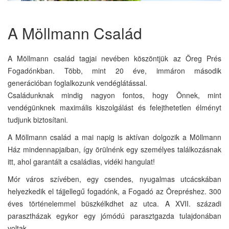
A Möllmann Család
A Möllmann család tagjai nevében köszöntjük az Öreg Prés
Fogadónkban. Több, mint 20 éve, immáron második
generációban foglalkozunk vendéglátással.
Családunknak mindig nagyon fontos, hogy Önnek, mint
vendégünknek maximális kiszolgálást és felejthetetlen élményt
tudjunk biztosítani.
A Möllmann család a mai napig is aktívan dolgozik a Möllmann
Ház mindennapjaiban, így örülnénk egy személyes találkozásnak
itt, ahol garantált a családias, vidéki hangulat!
Mór város szívében, egy csendes, nyugalmas utcácskában
helyezkedik el tájjellegű fogadónk, a Fogadó az Örepréshez. 300
éves történelemmel büszkélkdhet az utca. A XVII. századi
parasztházak egykor egy jómódú parasztgazda tulajdonában
voltak.