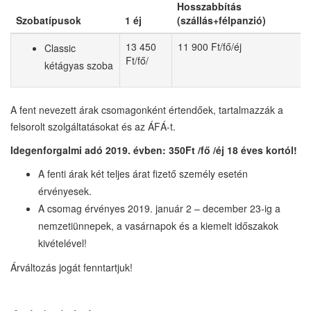
Hosszabbítás
Szobatípusok
1 éj
(szállás+félpanzió)
13 450
11 900 Ft/fő/éj
Classic
Ft/fő/
kétágyas szoba
A fent nevezett árak csomagonként értendőek, tartalmazzák a
felsorolt szolgáltatásokat és az ÁFÁ-t.
Idegenforgalmi adó 2019. évben: 350Ft /fő /éj 18 éves kortól!
A fenti árak két teljes árat fizető személy esetén
érvényesek.
A csomag érvényes 2019. január 2 – december 23-ig a
nemzetiünnepek, a vasárnapok és a kiemelt időszakok
kivételével!
Árváltozás jogát fenntartjuk!