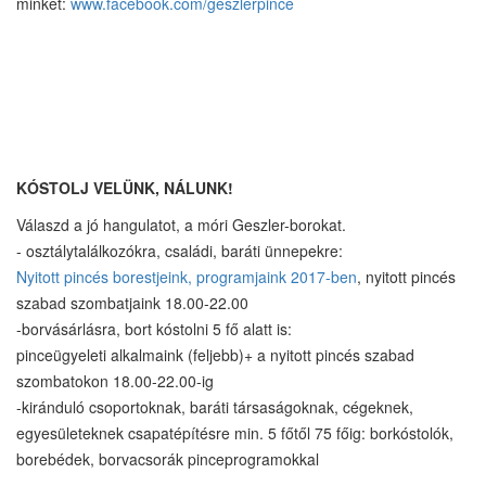
minket:
www.facebook.com/geszlerpince
KÓSTOLJ VELÜNK, NÁLUNK!
Válaszd a jó hangulatot, a móri Geszler-borokat.
- osztálytalálkozókra, családi, baráti ünnepekre:
Nyitott pincés borestjeink, programjaink 2017-ben
, nyitott pincés
szabad szombatjaink 18.00-22.00
-borvásárlásra, bort kóstolni 5 fő alatt is:
pinceügyeleti alkalmaink (feljebb)+ a nyitott pincés szabad
szombatokon 18.00-22.00-ig
-kiránduló csoportoknak, baráti társaságoknak, cégeknek,
egyesületeknek csapatépítésre min. 5 főtől 75 főig: borkóstolók,
borebédek, borvacsorák pinceprogramokkal