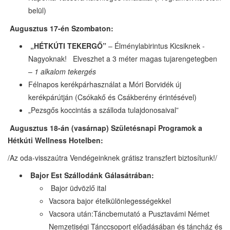
belül)
Augusztus 17-én Szombaton:
„HÉTKÚTI TEKERGŐ”
– Élménylabirintus Kicsiknek -
Nagyoknak! Elveszhet a 3 méter magas tujarengetegben
–
1 alkalom tekergés
Félnapos kerékpárhasználat a Móri Borvidék új
kerékpárútján (Csókakő és Csákberény érintésével)
„Pezsgős koccintás a szálloda tulajdonosaival”
Augusztus 18-án (vasárnap) Születésnapi Programok a
Hétkúti Wellness Hotelben:
/Az oda-visszaútra Vendégeinknek grátisz transzfert biztosítunk!/
Bajor Est Szállodánk Gálasátrában:
Bajor üdvözlő ital
Vacsora bajor ételkülönlegességekkel
Vacsora után:Táncbemutató a Pusztavámi Német
Nemzetiségi Tánccsoport előadásában és táncház és