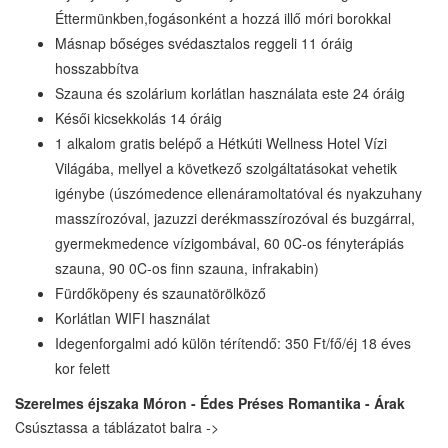
Éttermünkben,fogásonként a hozzá illő móri borokkal
Másnap bőséges svédasztalos reggeli 11 óráig
hosszabbítva
Szauna és szolárium korlátlan használata este 24 óráig
Késői kicsekkolás 14 óráig
1 alkalom gratis belépő a Hétkúti Wellness Hotel Vízi
Világába, mellyel a következő szolgáltatásokat vehetik
igénybe (úszómedence ellenáramoltatóval és nyakzuhany
masszírozóval, jazuzzi derékmasszírozóval és buzgárral,
gyermekmedence vízigombával, 60 0C-os fényterápiás
szauna, 90 0C-os finn szauna, infrakabin)
Fürdőköpeny és szaunatörölköző
Korlátlan WIFI használat
Idegenforgalmi adó külön térítendő: 350 Ft/fő/éj 18 éves
kor felett
Szerelmes éjszaka Móron - Édes Préses Romantika - Árak
Csúsztassa a táblázatot balra ->