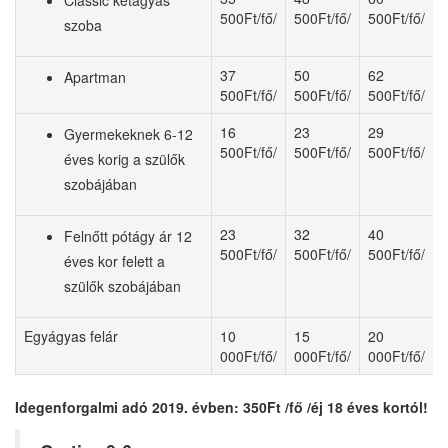
Classic kétágyas
500Ft/fő/
500Ft/fő/
500Ft/fő/
szoba
37
50
62
Apartman
500Ft/fő/
500Ft/fő/
500Ft/fő/
16
23
29
Gyermekeknek 6-12
500Ft/fő/
500Ft/fő/
500Ft/fő/
éves korig a szülők
szobájában
23
32
40
Felnőtt pótágy ár 12
500Ft/fő/
500Ft/fő/
500Ft/fő/
éves kor felett a
szülők szobájában
Egyágyas felár
10
15
20
000Ft/fő/
000Ft/fő/
000Ft/fő/
Idegenforgalmi adó 2019. évben: 350Ft /fő /éj 18 éves kortól!