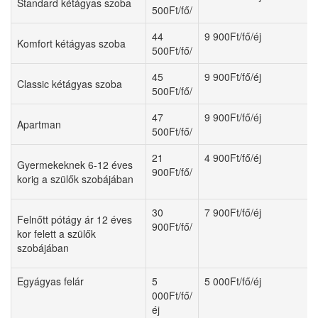
Standard kétágyas szoba
500Ft/fő/
44
9 900Ft/fő/éj
Komfort kétágyas szoba
500Ft/fő/
45
9 900Ft/fő/éj
Classic kétágyas szoba
500Ft/fő/
47
9 900Ft/fő/éj
Apartman
500Ft/fő/
21
4 900Ft/fő/éj
Gyermekeknek 6-12 éves
900Ft/fő/
korig a szülők szobájában
30
7 900Ft/fő/éj
Felnőtt pótágy ár 12 éves
900Ft/fő/
kor felett a szülők
szobájában
Egyágyas felár
5
5 000Ft/fő/éj
000Ft/fő/
éj