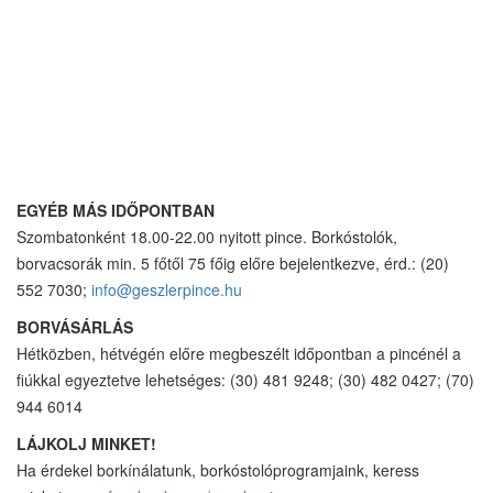
EGYÉB MÁS IDŐPONTBAN
Szombatonként 18.00-22.00 nyitott pince. Borkóstolók,
borvacsorák min. 5 főtől 75 főig előre bejelentkezve, érd.: (20)
552 7030;
info@geszlerpince.hu
BORVÁSÁRLÁS
Hétközben, hétvégén előre megbeszélt időpontban a pincénél a
fiúkkal egyeztetve lehetséges: (30) 481 9248; (30) 482 0427; (70)
944 6014
LÁJKOLJ MINKET!
Ha érdekel borkínálatunk, borkóstolóprogramjaink, keress