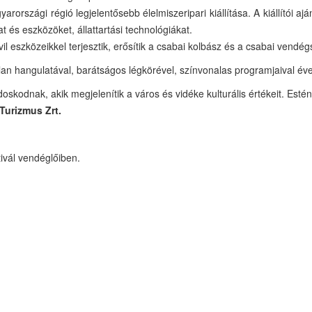
arországi régió legjelentősebb élelmiszeripari kiállítása. A kiállítói ajá
t és eszközöket, állattartási technológiákat.
l eszközeikkel terjesztik, erősítik a csabai kolbász és a csabai vendégszer
an hangulatával, barátságos légkörével, színvonalas programjaival évek
skodnak, akik megjelenítik a város és vidéke kulturális értékeit. Estén
Turizmus Zrt.
ivál vendéglőiben.