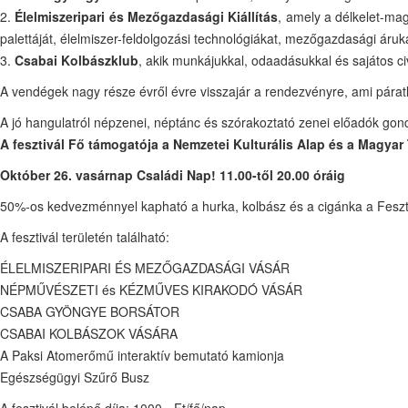
2.
Élelmiszeripari és Mezőgazdasági Kiállítás
, amely a délkelet-magy
palettáját, élelmiszer-feldolgozási technológiákat, mezőgazdasági áruka
3.
Csabai Kolbászklub
, akik munkájukkal, odaadásukkal és sajátos civi
A vendégek nagy része évről évre visszajár a rendezvényre, ami páratl
A jó hangulatról népzenei, néptánc és szórakoztató zenei előadók gondo
A fesztivál Fő támogatója a Nemzetei Kulturális Alap és a Magyar 
Október 26. vasárnap Családi Nap! 11.00-től 20.00 óráig
50%-os kedvezménnyel kapható a hurka, kolbász és a cigánka a Feszt
A fesztivál területén található:
ÉLELMISZERIPARI ÉS MEZŐGAZDASÁGI VÁSÁR
NÉPMŰVÉSZETI és KÉZMŰVES KIRAKODÓ VÁSÁR
CSABA GYÖNGYE BORSÁTOR
CSABAI KOLBÁSZOK VÁSÁRA
A Paksi Atomerőmű interaktív bemutató kamionja
Egészségügyi Szűrő Busz