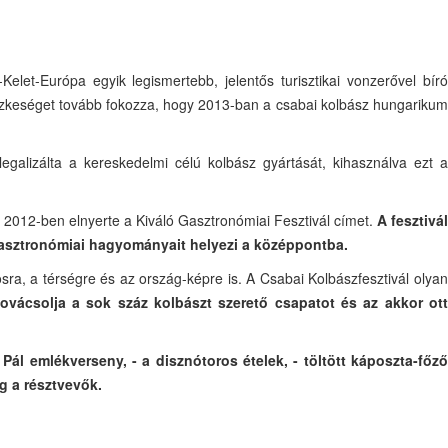
let-Európa egyik legismertebb, jelentős turisztikai vonzerővel bíró
üszkeséget tovább fokozza, hogy 2013-ban a csabai kolbász hungarikum
legalizálta a kereskedelmi célú kolbász gyártását, kihasználva ezt a
d 2012-ben elnyerte a Kiváló Gasztronómiai Fesztivál címet.
A fesztivá
gasztronómiai hagyományait helyezi a középpontba.
osra, a térségre és az ország-képre is. A Csabai Kolbászfesztivál olyan
ovácsolja a sok száz kolbászt szerető csapatot és az akkor ot
Pál emlékverseny, - a disznótoros ételek, - töltött káposzta-főző
g a résztvevők.