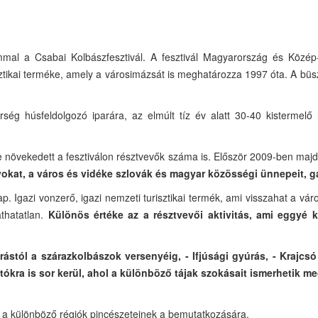
al a Csabai Kolbászfesztivál. A fesztivál Magyarország és Közép-Ke
isztikai terméke, amely a városimázsát is meghatározza 1997 óta. A b
rség húsfeldolgozó iparára, az elmúlt tíz év alatt 30-40 kistermelő 
re növekedett a fesztiválon résztvevők száma is. Először 2009-ben maj
yokat, a város és vidéke szlovák és magyar közösségi ünnepeit, 
p. Igazi vonzerő, igazi nemzeti turisztikai termék, ami visszahat a vár
thatatlan.
Különös értéke az a résztvevői aktivitás, ami eggyé k
ástól a szárazkolbászok versenyéig, - Ifjúsági gyúrás, - Krajcsó 
kra is sor kerül, ahol a különböző tájak szokásait ismerhetik me
ít a különböző régiók pincészeteinek a bemutatkozására.