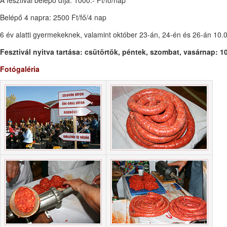
A fesztivál belépő díja: 1000.- Ft/fő/nap
Belépő 4 napra: 2500 Ft/fő/4 nap
6 év alatti gyermekeknek, valamint október 23-án, 24-én és 26-án 10.
Fesztivál nyitva tartása: csütörtök, péntek, szombat, vasárnap: 10
Fotógaléria