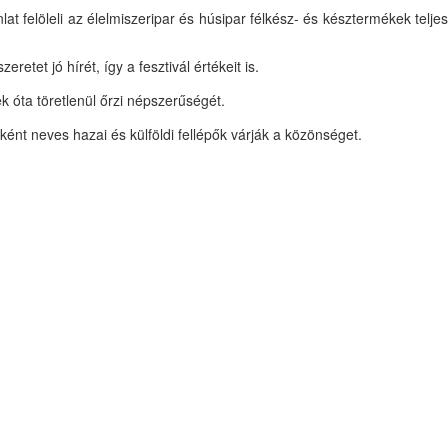
nlat felöleli az élelmiszeripar és húsipar félkész- és késztermékek telje
etet jó hírét, így a fesztivál értékeit is.
 óta töretlenül őrzi népszerűségét.
ként neves hazai és külföldi fellépők várják a közönséget.