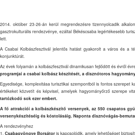
2014. október 23-26-án kerül megrendezésre tizennyolcadik alkalomm
gasztrokulturális rendezvénye, ezáltal Békéscsaba legértékesebb tur
lett.
A Csabai Kolbászfesztivál jelentős hatást gyakorolt a város és a té
konjunktúrát.
Az évek folyamán a kolbászfesztivál dinamikusan fejlődött és évről év
programjai a csabai kolbász készítését, a disznótoros hagyomán
Egyedisége, komplexitása turisztikai szempontból is fontos szerepet ka
értékeket közvetít és képvisel, amelyek hagyományőrző szerepe vita
tartózkodó sok ezer embert.
A fő attrakciói a kolbászkészítő versenyek, az 550 csapatos gyúr
versenykészítéséig és kóstolásáig. Naponta disznóvágás-bemutató
A rendezvényhez
1.
Csabagyöngye Borsátor
is kapcsolódik, amely lehetőséget biztos