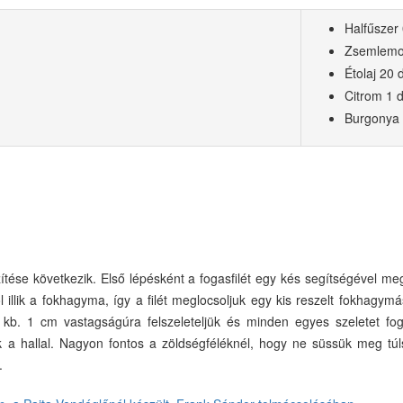
Halfűszer
Zsemlemo
Étolaj 20 
Citrom 1 
Burgonya 
készítése következik. Első lépésként a fogasfilét egy kés segítségével m
illik a fokhagyma, így a filét meglocsoljuk egy kis reszelt fokhagymás
ét, kb. 1 cm vastagságúra felszeleteljük és minden egyes szeletet fog
jük a hallal. Nagyon fontos a zöldségféléknél, hogy ne süssük meg t
.