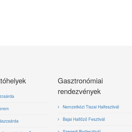
tóhelyek
Gasztronómiai
rendezvények
zcsárda
Nemzetközi Tiszai Halfesztivál
terem
Bajai Halfőző Fesztivál
ászcsárda
Szegedi Borfesztivál