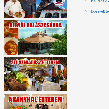
Illés Panzió 
Roosevelt té