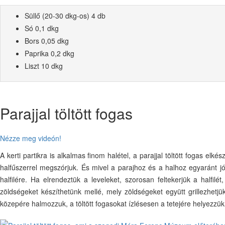
Süllő (20-30 dkg-os) 4 db
Só 0,1 dkg
Bors 0,05 dkg
Paprika 0,2 dkg
Liszt 10 dkg
Parajjal töltött fogas
Nézze meg videón!
A kerti partikra is alkalmas finom halétel, a parajjal töltött fogas el
halfűszerrel megszórjuk. És mivel a parajhoz és a halhoz egyaránt jól 
halfilére. Ha elrendeztük a leveleket, szorosan feltekerjük a halfil
zöldségeket készíthetünk mellé, mely zöldségeket együtt grillezhet
közepére halmozzuk, a töltött fogasokat ízlésesen a tetejére helyezzük