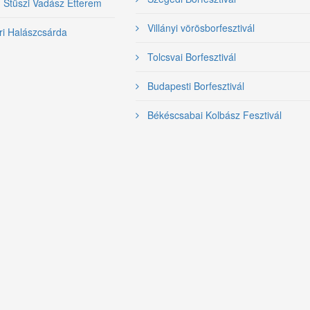
- Stüszi Vadász Étterem
Villányi vörösborfesztivál
ri Halászcsárda
Tolcsvai Borfesztivál
Budapesti Borfesztivál
Békéscsabai Kolbász Fesztivál