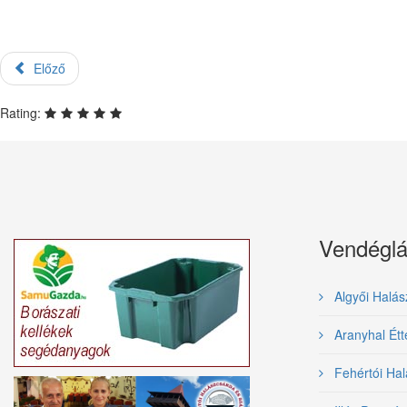
Előző
Rating:
Vendéglá
Algyői Halás
Aranyhal Ét
Fehértói Hal