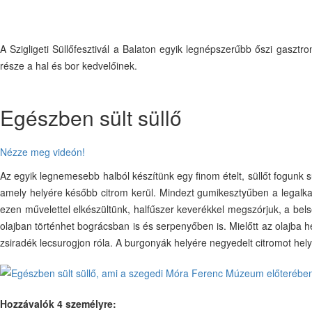
A Szigligeti Süllőfesztivál a Balaton egyik legnépszerűbb őszi gasz
része a hal és bor kedvelőinek.
Egészben sült süllő
Nézze meg videón!
Az egyik legnemesebb halból készítünk egy finom ételt, süllőt fogunk 
amely helyére később citrom kerül. Mindezt gumikesztyűben a legalkal
ezen művelettel elkészültünk, halfűszer keverékkel megszórjuk, a belse
olajban történhet bográcsban is és serpenyőben is. Mielőtt az olajba 
zsiradék lecsurogjon róla. A burgonyák helyére negyedelt citromot hely
Hozzávalók 4 személyre: