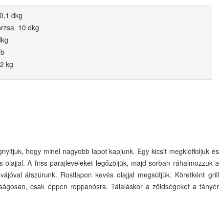
 0,1 dkg
rzsa 10 dkg
dkg
db
2 kg
egnyitjuk, hogy minél nagyobb lapot kapjunk. Egy kicsit megkloffoljuk és
 olajjal. A friss parajleveleket legőzöljük, majd sorban ráhalmozzuk a
vájóval átszúrunk. Rostlapon kevés olajjal megsütjük. Köretként grill
úlságosan, csak éppen roppanósra. Tálaláskor a zöldségeket a tányér