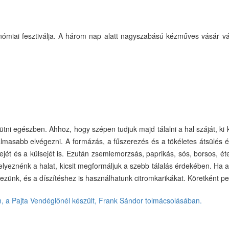
tronómiai fesztiválja. A három nap alatt nagyszabású kézműves vásár 
sütni egészben. Ahhoz, hogy szépen tudjuk majd tálalni a hal száját, 
masabb elvégezni. A formázás, a fűszerezés és a tökéletes átsülés ér
jét és a külsejét is. Ezután zsemlemorzsás, paprikás, sós, borsos, éte
helyeznénk a halat, kicsit megformáljuk a szebb tálalás érdekében. Ha 
ezünk, és a díszítéshez is használhatunk citromkarikákat. Köretként pe