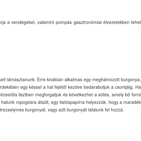
várja a vendégeket, valamint pompás gasztronómiai élvezetekben lehet
ki kell támasztanunk. Erre kiválóan alkalmas egy meghámozott burgonya,
dekében egy késsel a hal fejétől kezdve bedaraboljuk a csontjáig. Ha
lízesítős lisztben megforgatjuk és következhet a sütés, amely bő forró
a halunk ropogósra átsült, egy itatóspapírra helyezzük, hogy a maradék
trezselymes burgonyát, vagy sült burgonyát tálalunk fel hozzá.