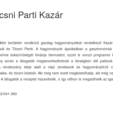
csni Parti Kazár
klór területén rendkívül gazdag hagyományokkal rendelkező Kazá
vál és Tócsni Partit. A hagyományok ápolásában a gasztronómiai
ómia sokszínűségét kívánja bemutatni, ezzel is vonzó programot k
ény során a látogatók megismerkedhetnek a térségben élő palóco
A rendezvény ideje alatt a népi zenekarok és hagyományőrző c
aska- és tócsni kóstoló. Aki még nem evett megkóstolhatja, aki még n
 A látogatók a receptet hazavihetik, s így otthon is megsüthetik az iga
2/341-360