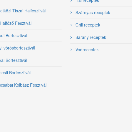
közi Tiszai Halfesztivál
Szárnyas receptek
Halfőző Fesztivál
Grill receptek
i Borfesztivál
Bárány receptek
yi vörösborfesztivál
Vadreceptek
ai Borfesztivál
sti Borfesztivál
csabai Kolbász Fesztivál