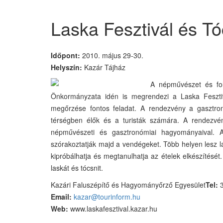
Laska Fesztivál és Tó
Időpont:
2010. május 29-30.
Helyszín:
Kazár Tájház
A népművészet és fol
Önkormányzata idén is megrendezi a Laska Feszti
megőrzése fontos feladat. A rendezvény a gasztron
térségben élők és a turisták számára. A rendezv
népművészeti és gasztronómiai hagyományaival. 
szórakoztatják majd a vendégeket. Több helyen lesz l
kipróbálhatja és megtanulhatja az ételek elkészítését.
laskát és tócsnit.
Kazári Faluszépítő és Hagyományőrző Egyesület
Tel:
3
Email:
kazar@tourinform.hu
Web:
www.laskafesztival.kazar.hu