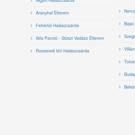
Nemzet
Aranyhal Étterem
Bajai 
Fehértói Halászcsárda
Szeged
Illés Panzió - Stüszi Vadász Étterem
Villán
Roosevelt téri Halászcsárda
Tolcsv
Budape
Békés