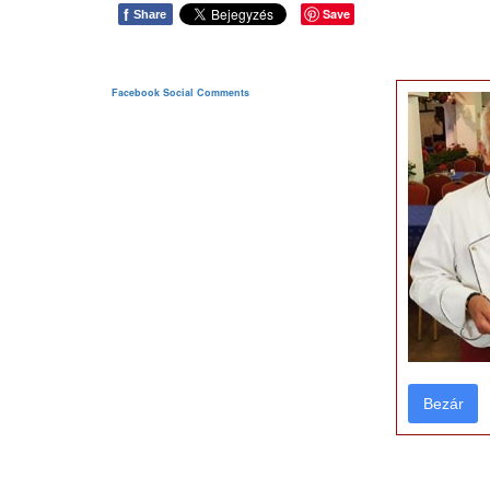
f
Save
Share
Facebook Social Comments
Bezár
Bezár