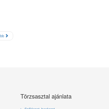
ább
Törzsasztal ajánlata
Szőlészet, borászat