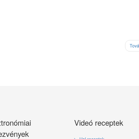
Tov
tronómiai
Videó receptek
ezvények
Hal receptek