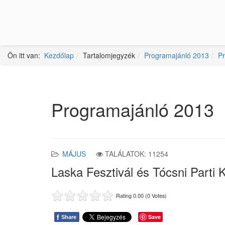
Ön itt van:
Kezdőlap
Tartalomjegyzék
Programajánló 2013
P
Programajánló 2013
MÁJUS
TALÁLATOK: 11254
Laska Fesztivál és Tócsni Parti 
Rating 0.00 (0 Votes)
f
Save
Share