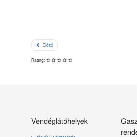
Előző
Rating:
Vendéglátóhelyek
Gasz
rend
Algyői Halászcsárda