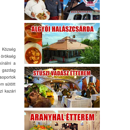
r Község
 örökség
ínálni a
k gazdag
soportok
em sütött
zi kazári