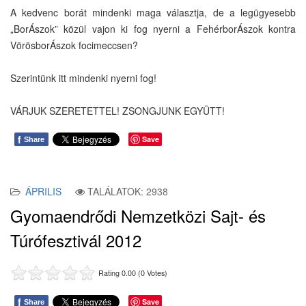
A kedvenc borát mindenki maga választja, de a legügyesebb
„BorÁszok” közül vajon ki fog nyerni a FehérborÁszok kontra
VörösborÁszok focimeccsen?
Szerintünk itt mindenki nyerni fog!
VÁRJUK SZERETETTEL! ZSONGJUNK EGYÜTT!
f
Save
Share
ÁPRILIS
TALÁLATOK: 2938
Gyomaendrődi Nemzetközi Sajt- és
Túrófesztivál 2012
Rating 0.00 (0 Votes)
f
Save
Share