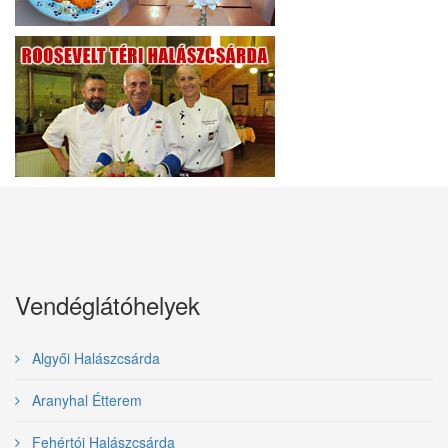
Vendéglátóhelyek
Algyői Halászcsárda
Aranyhal Étterem
Fehértói Halászcsárda