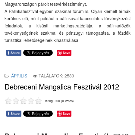
Magyarországon párolt testvérkészítményt.
A Pálinkafesztivál egyben szakmai fórum is. Olyan kiemelt témák
kerülnek elő, mint például a pálinkával kapcsolatos törvénykezési
feladatok, a kisüsti marketingstratégiája, a pálinkafőzők
tevékenységének szakmai és pénzügyi támogatása, a főzdék
turisztikai lehetőségeinek kihasználása.
f
Save
Share
ÁPRILIS
TALÁLATOK: 2589
Debreceni Mangalica Fesztivál 2012
Rating 0.00 (0 Votes)
f
Save
Share