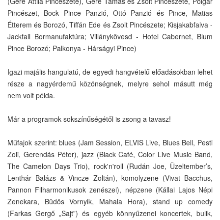
(Gere Attila Pincészete), Gere Tamás és Zsolt Pincészete, Polgár
Pincészet, Bock Pince Panzió, Ottó Panzió és Pince, Matias
Étterem és Borozó, Tiffán Ede és Zsolt Pincészete; Kisjakabfalva -
Jackfall Bormanufaktúra; Villánykövesd - Hotel Cabernet, Blum
Pince Borozó; Palkonya - Hárságyi Pince)
Igazi majális hangulatú, de egyedi hangvételű előadásokban lehet
része a nagyérdemű közönségnek, melyre sehol másutt még
nem volt példa.
Már a programok sokszínűségétől is zsong a tavasz!
Műfajok szerint: blues (Jam Session, ELVIS Live, Blues Bell, Pesti
Zoli, Gerendás Péter), jazz (Black Café, Color Live Music Band,
The Camelon Days Trio), rock'n'roll (Rudán Joe, Üzeltember’s,
Lenthár Balázs & Vincze Zoltán), komolyzene (Vivat Bacchus,
Pannon Filharmonikusok zenészei), népzene (Kállai Lajos Népi
Zenekara, Büdös Vornyik, Mahala Hora), stand up comedy
(Farkas Gergő „Sajt”) és egyéb könnyűzenei koncertek, bulik,