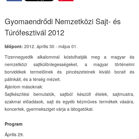
Gyomaendrődi Nemzetközi Sajt- és
Túrófesztivál 2012
Időpont:
2012. április 30 - május 01.
Tizennegyedik alkalommal kóstolhatják meg a magyar és
nemzetközi sajtkülönlegességeket, a magyar történelmi
borvidékek termelőinek és pincészeteinek kiváló borait és
pálinkáit, és a térség mézeit.
Ajánlom másoknak:
Sajtkészítési bemutatók, sajtból készült ételek, sajtmustra,
szakmai előadások, sajt és egyéb kézműves termékek vására,
koncertek, gyermeksziget várja a látogatókat.
Program
Április 29.