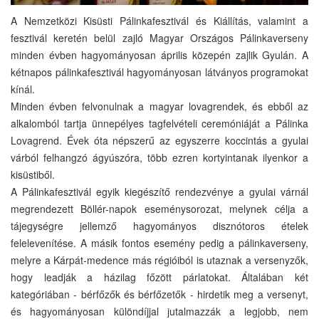
A Nemzetközi Kisüsti Pálinkafesztivál és Kiállítás, valamint a
fesztivál keretén belül zajló Magyar Országos Pálinkaverseny
minden évben hagyományosan április közepén zajlik Gyulán. A
kétnapos pálinkafesztivál hagyományosan látványos programokat
kínál.
Minden évben felvonulnak a magyar lovagrendek, és ebből az
alkalomból tartja ünnepélyes tagfelvételi ceremóniáját a Pálinka
Lovagrend. Évek óta népszerű az egyszerre koccintás a gyulai
várból felhangzó ágyúszóra, több ezren kortyintanak ilyenkor a
kisüstiből.
A Pálinkafesztivál egyik kiegészítő rendezvénye a gyulai várnál
megrendezett Böllér-napok eseménysorozat, melynek célja a
tájegységre jellemző hagyományos disznótoros ételek
felelevenítése. A másik fontos esemény pedig a pálinkaverseny,
melyre a Kárpát-medence más régióiból is utaznak a versenyzők,
hogy leadják a házilag főzött párlatokat. Általában két
kategóriában - bérfőzők és bérfőzetők - hirdetik meg a versenyt,
és hagyományosan különdíjjal jutalmazzák a legjobb, nem