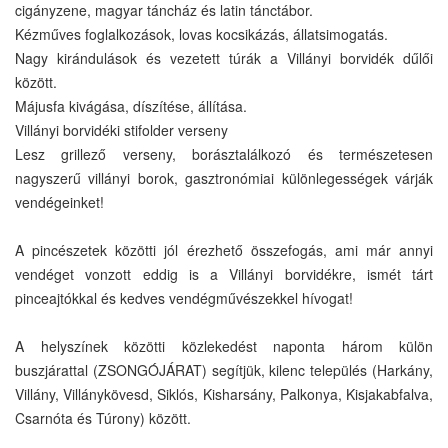
cigányzene, magyar táncház és latin tánctábor.
Kézműves foglalkozások, lovas kocsikázás, állatsimogatás.
Nagy kirándulások és vezetett túrák a Villányi borvidék dűlői
között.
Májusfa kivágása, díszítése, állítása.
Villányi borvidéki stifolder verseny
Lesz grillező verseny, borásztalálkozó és természetesen
nagyszerű villányi borok, gasztronómiai különlegességek várják
vendégeinket!
A pincészetek közötti jól érezhető összefogás, ami már annyi
vendéget vonzott eddig is a Villányi borvidékre, ismét tárt
pinceajtókkal és kedves vendégművészekkel hívogat!
A helyszínek közötti közlekedést naponta három külön
buszjárattal (ZSONGÓJÁRAT) segítjük, kilenc település (Harkány,
Villány, Villánykövesd, Siklós, Kisharsány, Palkonya, Kisjakabfalva,
Csarnóta és Túrony) között.