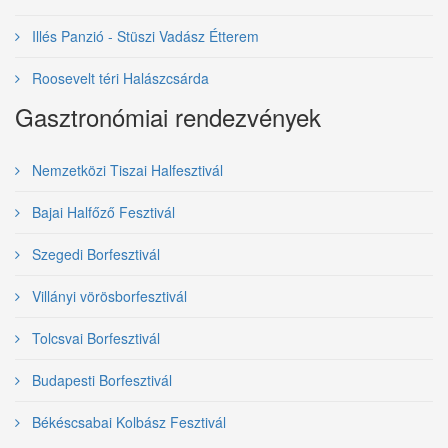
Illés Panzió - Stüszi Vadász Étterem
Roosevelt téri Halászcsárda
Gasztronómiai rendezvények
Nemzetközi Tiszai Halfesztivál
Bajai Halfőző Fesztivál
Szegedi Borfesztivál
Villányi vörösborfesztivál
Tolcsvai Borfesztivál
Budapesti Borfesztivál
Békéscsabai Kolbász Fesztivál