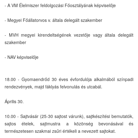
- A VM Élelmiszer feldolgozási Főosztályának képviselője
- Megyei Főállatorvos v. általa delegált szakember
- MVH megyei kirendeltségének vezetője vagy általa delegált
szakember
- NAV képviselője
18.00 - Gyomaendrőd 30 éves évfordulója alkalmából színpadi
rendezvények, majd fáklyás felvonulás és utcabál.
Április 30.
10.00 - Sajtvásár (25-30 sajtost várunk), sajtkészítési bemutatók,
sajtos ételek, sajtmustra a közönség bevonásával és
természetesen szakmai zsűri értékeli a nevezett sajtokat.