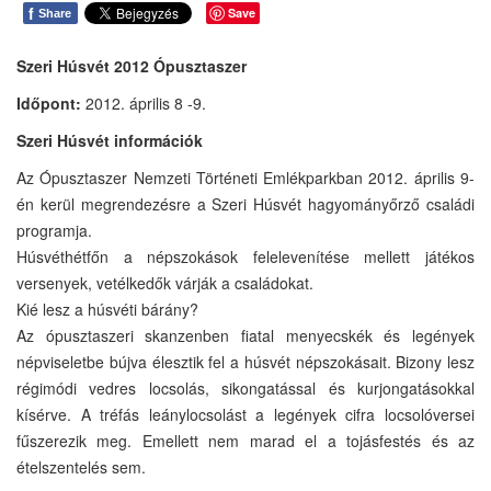
f
Save
Share
Szeri Húsvét 2012 Ópusztaszer
Időpont:
2012. április 8 -9.
Szeri Húsvét információk
Az Ópusztaszer Nemzeti Történeti Emlékparkban 2012. április 9-
én kerül megrendezésre a Szeri Húsvét hagyományőrző családi
programja.
Húsvéthétfőn a népszokások felelevenítése mellett játékos
versenyek, vetélkedők várják a családokat.
Kié lesz a húsvéti bárány?
Az ópusztaszeri skanzenben fiatal menyecskék és legények
népviseletbe bújva élesztik fel a húsvét népszokásait. Bizony lesz
régimódi vedres locsolás, sikongatással és kurjongatásokkal
kísérve. A tréfás leánylocsolást a legények cifra locsolóversei
fűszerezik meg. Emellett nem marad el a tojásfestés és az
ételszentelés sem.