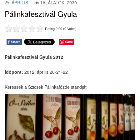
ÁPRILIS
TALÁLATOK: 2939
Pálinkafesztivál Gyula
Rating 0.00 (0 Votes)
f
Save
Share
Pálinkafesztivál Gyula
2012
Időpont:
2012. április 20-21-22
Keressék a Szicsek Pálinkafőzde standját