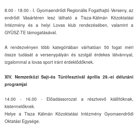
8.00 - 18.00 - I. Gyomaendrődi Regionális Fogathajtó Verseny, az
endrődi Vásártéren lesz látható a Tisza-Kálmán Közoktatási
Intézmény és a helyi Lovas klub rendezésében, valamint a
GYÜSZ-TE támogatásával.
A rendezvényen több kategóriában várhatóan 50 fogat méri
össze tudását a versenypályán és szolgál érdekes látvánnyal,
izgalommal a lovas sport iránt érdeklődőknek.
XIV. Nemzetközi Sajt-és Túrófesztivál április 29.-ei délutáni
programjai
14.00 - 16.00 - Előadássorozat a résztvevő kiállítóknak,
kistermelőknek.
Helye a Tisza Kálmán Közoktatási Intézmény Gyomaendrődi
Oktatási Egysége.