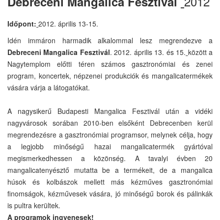
2012
Debreceni Mangalica Fesztivál
Időpont:
2012. április 13-15.
Idén immáron harmadik alkalommal lesz megrendezve a
Debreceni Mangalica Fesztivál
. 2012. április 13. és 15.
között a
Nagytemplom előtti téren számos gasztronómiai és zenei
program, koncertek, népzenei produkciók és mangalicatermékek
vására várja a látogatókat.
A nagysikerű Budapesti Mangalica Fesztivál után a vidéki
nagyvárosok sorában 2010-ben elsőként Debrecenben kerül
megrendezésre a gasztronómiai programsor, melynek célja, hogy
a legjobb minőségű hazai mangalicatermék gyártóval
megismerkedhessen a közönség. A tavalyi évben 20
mangalicatenyésztő mutatta be a termékeit, de a mangalica
húsok és kolbászok mellett más kézműves gasztronómiai
finomságok, kézművesek vására, jó minőségű borok és pálinkák
is pultra kerültek.
A programok ingyenesek!