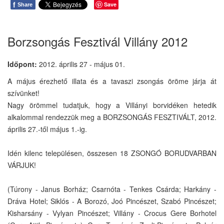
f
Save
Share
Borzsongás Fesztivál Villány 2012
Időpont:
2012. április 27 - május 01.
A május érezhető illata és a tavaszi zsongás öröme járja át
szívünket!
Nagy örömmel tudatjuk, hogy a Villányi borvidéken hetedik
alkalommal rendezzük meg a BORZSONGÁS FESZTIVÁLT, 2012.
április 27.-től május 1.-ig.
Idén kilenc településen, összesen 18 ZSONGÓ BORUDVARBAN
VÁRJUK!
(Túrony - Janus Borház; Csarnóta - Tenkes Csárda; Harkány -
Dráva Hotel; Siklós - A Borozó, Joó Pincészet, Szabó Pincészet;
Kisharsány - Vylyan Pincészet; Villány - Crocus Gere Borhotel