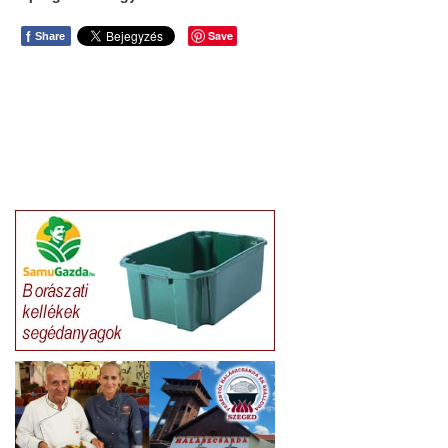
f
Save
Share