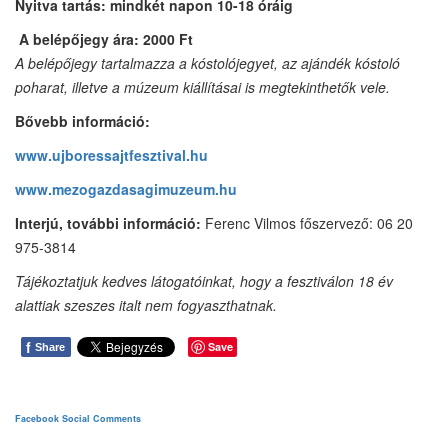
Nyitva tartás:
mindkét napon 10-18
óráig
A belépőjegy ára: 2000 Ft
A belépőjegy tartalmazza a kóstolójegyet, az ajándék kóstoló
poharat, illetve a múzeum kiállításai is megtekinthetők vele.
Bővebb információ:
www.ujboressajtfesztival.hu
www.mezogazdasagimuzeum.hu
Interjú, további információ:
Ferenc Vilmos főszervező: 06 20
975-3814
Tájékoztatjuk kedves látogatóinkat, hogy a fesztiválon 18 év
alattiak szeszes italt nem fogyaszthatnak.
f
Save
Share
Facebook Social Comments