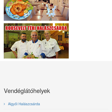
Vendéglátóhelyek
Algyői Halászcsárda