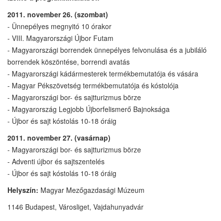
2011. november 26. (szombat)
- Ünnepélyes megnyitó 10 órakor
- VIII. Magyarországi Újbor Futam
- Magyarországi borrendek ünnepélyes felvonulása és a jubiláló
borrendek köszöntése, borrendi avatás
- Magyarországi kádármesterek termékbemutatója és vására
- Magyar Pékszövetség termékbemutatója és kóstolója
- Magyarországi bor- és sajtturizmus börze
- Magyarország Legjobb Újborfelismerő Bajnoksága
- Újbor és sajt kóstolás 10-18 óráig
2011. november 27. (vasárnap)
- Magyarországi bor- és sajtturizmus börze
- Adventi újbor és sajtszentelés
- Újbor és sajt kóstolás 10-18 óráig
Helyszín:
Magyar Mezőgazdasági Múzeum
1146 Budapest, Városliget, Vajdahunyadvár