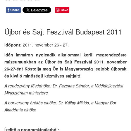
f
Save
Share
Újbor és Sajt Fesztivál Budapest 2011
Időpont:
2011. november 26 - 27.
Idén immáron nyolcadik alkalommal kerül megrendezésre
múzeumunkban az Újbor és Sajt Fesztivál 2011. november
26-27-én! Kóstolja meg Ön is Magyarország legjobb újborait
és kiváló minőségű kézműves sajtjait!
A rendezvény fővédnöke: Dr. Fazekas Sándor, a Vidékfejlesztési
Minisztérium minisztere
A borverseny örökös elnöke: Dr. Kállay Miklós, a Magyar Bor
Akadémia elnöke
Ízelítő a programkínálatból: