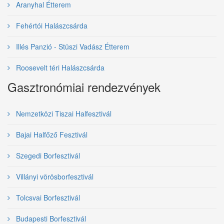
Aranyhal Étterem
Fehértói Halászcsárda
Illés Panzió - Stüszi Vadász Étterem
Roosevelt téri Halászcsárda
Gasztronómiai rendezvények
Nemzetközi Tiszai Halfesztivál
Bajai Halfőző Fesztivál
Szegedi Borfesztivál
Villányi vörösborfesztivál
Tolcsvai Borfesztivál
Budapesti Borfesztivál