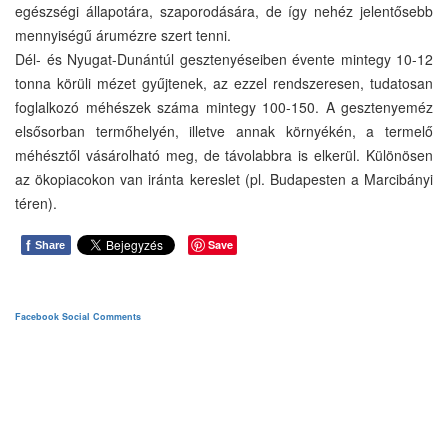
egészségi állapotára, szaporodására, de így nehéz jelentősebb
mennyiségű árumézre szert tenni.
Dél- és Nyugat-Dunántúl gesztenyéseiben évente mintegy 10-12
tonna körüli mézet gyűjtenek, az ezzel rendszeresen, tudatosan
foglalkozó méhészek száma mintegy 100-150. A gesztenyeméz
elsősorban termőhelyén, illetve annak környékén, a termelő
méhésztől vásárolható meg, de távolabbra is elkerül. Különösen
az ökopiacokon van iránta kereslet (pl. Budapesten a Marcibányi
téren).
f
Save
Share
Facebook Social Comments