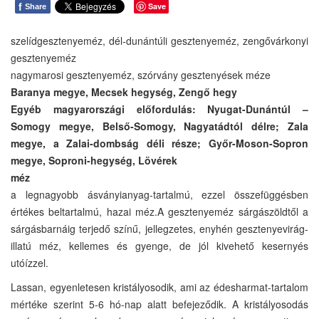
f
Save
Share
szelídgesztenyeméz, dél-dunántúli gesztenyeméz, zengővárkonyi
gesztenyeméz
nagymarosi gesztenyeméz, szórvány gesztenyések méze
Baranya megye, Mecsek hegység, Zengő hegy
Egyéb magyarországi előfordulás: Nyugat-Dunántúl –
Somogy megye, Belső-Somogy, Nagyatádtól délre; Zala
megye, a Zalai-dombság déli része; Győr-Moson-Sopron
megye, Soproni-hegység, Lövérek
méz
a legnagyobb ásványianyag-tartalmú, ezzel összefüggésben
értékes beltartalmú, hazai méz.A gesztenyeméz sárgászöldtől a
sárgásbarnáig terjedő színű, jellegzetes, enyhén gesztenyevirág-
illatú méz, kellemes és gyenge, de jól kivehető kesernyés
utóízzel.
Lassan, egyenletesen kristályosodik, ami az édesharmat-tartalom
mértéke szerint 5-6 hó-nap alatt befejeződik. A kristályosodás