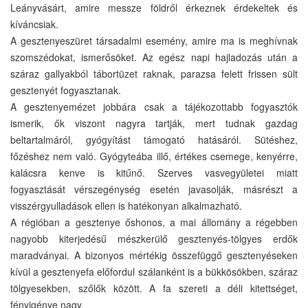
Leányvásárt, amire messze földről érkeznek érdekeltek és
kíváncsiak.
A gesztenyeszüret társadalmi esemény, amire ma is meghívnak
szomszédokat, ismerősöket. Az egész napi hajladozás után a
száraz gallyakból tábortüzet raknak, parazsa felett frissen sült
gesztenyét fogyasztanak.
A gesztenyemézet jobbára csak a tájékozottabb fogyasztók
ismerik, ők viszont nagyra tartják, mert tudnak gazdag
beltartalmáról, gyógyítást támogató hatásáról. Sütéshez,
főzéshez nem való. Gyógyteába illő, értékes csemege, kenyérre,
kalácsra kenve is kitűnő. Szerves vasvegyületei miatt
fogyasztását vérszegénység esetén javasolják, másrészt a
visszérgyulladások ellen is hatékonyan alkalmazható.
A régióban a gesztenye őshonos, a mai állomány a régebben
nagyobb kiterjedésű mészkerülő gesztenyés-tölgyes erdők
maradványai. A bizonyos mértékig összefüggő gesztenyéseken
kívül a gesztenyefa előfordul szálanként is a bükkösökben, száraz
tölgyesekben, szőlők között. A fa szereti a déli kitettséget,
fényigénye nagy.