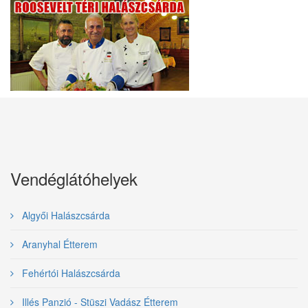
Vendéglátóhelyek
Algyői Halászcsárda
Aranyhal Étterem
Fehértói Halászcsárda
Illés Panzió - Stüszi Vadász Étterem