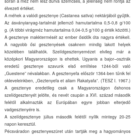
során a méz nem lesz durva szemcsés, a jelenség nem rontja az
élvezeti értéket.
A méhek a valódi gesztenye (Castanea sativa) nektárjából gyűjtik.
Az ásványianyag-tartalmát jellemző hamutartalma 0,5-0,8 g/100
g. (A többi virágméz hamutartalma 0,04-0,5 g/100 g érték közötti.)
A gesztenye makktermését az ember ősidők óta nagyra értékeli.
A nagyobb ősi gesztenyések csaknem mindig lakott helyek
közelében találhatók. Szelídgesztenyemézet elvileg már a
középkori Magyarországon is ehettek. Ugyanis a bajor–osztrák
eredetű gesztenye szavunk első említése 1244-ből való
„Guestene” névalakban. A gesztenyefa először 1364-ben tűnik fel
okleveleinkben, „Geztenyefa et aliam Rakatyafa”. (TESZ I. 1967.)
A gesztenye eredetileg csak a Magyarországon őshonos
szelídgesztenyét jelölte, és nevét csupán a XVI. század második
felétől alkalmazták az Európában egyre jobban elterjedő
vadgesztenyére is.
A szelídgesztenye július második felétől nyílik mintegy 20-25
napon keresztül.
Pécsváradon gesztenyeszüret után tartják meg a hagyományos