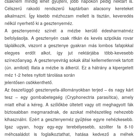
csaknem mindig lehet gyűjteni, jobb napokon pedig nektárt is.
Célszerű rakodó rendszerű kaptárban alacsony kereteket
alkalmazni. Így kisebb mézhozam mellett is tisztán, keveredés
nélkül nyerhető ki a gesztenyeméz.
A gesztenyeméz színét a mézbe kerülő édesharmatméz
befolyásolja. A gesztenyén csak ritkán és kevés szipókás rovar
táplálkozik, viszont a gesztenye gyakran más lombos fafajokkal
elegyes erdőt alkot, így jut nektárjába több-kevesebb
színezőanyag. A gesztenyevirág sokak által kellemetlennek tartott
(ún. amiloid) illata a mézbe is átkerül. Ez a hátrány a kipergetett
méz 1-2 hetes nyitott tárolása során
jelentősen csökkenthető.
Az összefüggő gesztenyefa-állományokban terjed – és nagy kárt
tesz – egy gombabetegség (Cryphonectria parasítica), amely
miatt elhal a kéreg. A szőlőkbe ültetett vagy ott meghagyott fák
biztosabban megmaradnak, de azokat méhészetileg nehezebb
kihasználni. Ezért a gesztenyeméz gyűjtése egyre nehézkesebb.
Igaz ugyan, hogy egy-egy terebélyesebb, szoliter fa 8-10
méhcsaládot is foglalkoztathat, hatása kedvező a méhek