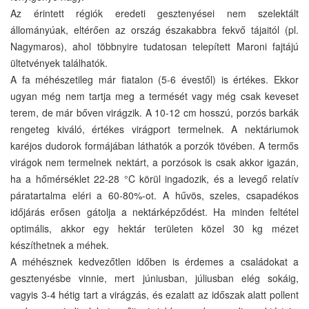
Az érintett régiók eredeti gesztenyései nem szelektált
állományúak, eltérően az ország északabbra fekvő tájaitól (pl.
Nagymaros), ahol többnyire tudatosan telepített Maroni fajtájú
ültetvények találhatók.
A fa méhészetileg már fiatalon (5-6 évestől) is értékes. Ekkor
ugyan még nem tartja meg a termését vagy még csak keveset
terem, de már bőven virágzik. A 10-12 cm hosszú, porzós barkák
rengeteg kiváló, értékes virágport termelnek. A nektáriumok
karéjos dudorok formájában láthatók a porzók tövében. A termős
virágok nem termelnek nektárt, a porzósok is csak akkor igazán,
ha a hőmérséklet 22-28 °C körül ingadozik, és a levegő relatív
páratartalma eléri a 60-80%-ot. A hűvös, szeles, csapadékos
időjárás erősen gátolja a nektárképződést. Ha minden feltétel
optimális, akkor egy hektár területen közel 30 kg mézet
készíthetnek a méhek.
A méhésznek kedvezőtlen időben is érdemes a családokat a
gesztenyésbe vinnie, mert júniusban, júliusban elég sokáig,
vagyis 3-4 hétig tart a virágzás, és ezalatt az időszak alatt pollent