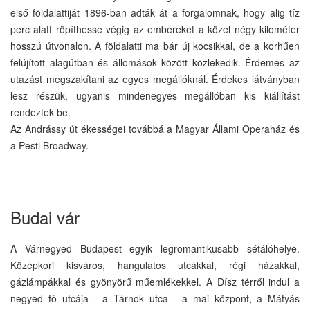
első földalattiját 1896-ban adták át a forgalomnak, hogy alig tíz
perc alatt röpíthesse végig az embereket a közel négy kilométer
hosszú útvonalon. A földalatti ma bár új kocsikkal, de a korhűen
felújított alagútban és állomások között közlekedik. Érdemes az
utazást megszakítani az egyes megállóknál. Érdekes látványban
lesz részük, ugyanis mindenegyes megállóban kis kiállítást
rendeztek be.
Az Andrássy út ékességei továbbá a Magyar Állami Operaház és
a Pesti Broadway.
Budai vár
A Várnegyed Budapest egyik legromantikusabb sétálóhelye.
Középkori kisváros, hangulatos utcákkal, régi házakkal,
gázlámpákkal és gyönyörű műemlékekkel. A Dísz térről indul a
negyed fő utcája - a Tárnok utca - a mai központ, a Mátyás