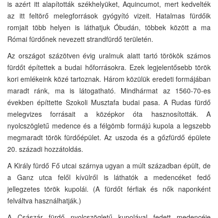
is azért itt alapították székhelyüket, Aquincumot, mert kedvelték
az itt feltörő melegforrások gyógyító vizeit. Hatalmas fürdőik
romjait több helyen is láthatjuk Óbudán, többek között a ma
Római fürdőnek nevezett strandfürdő területén.
Az országot százötven évig uralmuk alatt tartó törökök számos
fürdőt építettek a budai hőforrásokra. Ezek legjelentősebb török
kori emlékeink közé tartoznak. Három közülük eredeti formájában
maradt ránk, ma is látogatható. Mindhármat az 1560-70-es
években építtette Szokoli Musztafa budai pasa. A Rudas fürdő
melegvizes forrásait a középkor óta hasznosították. A
nyolcszögletű medence és a félgömb formájú kupola a legszebb
megmaradt török fürdőépület. Az uszoda és a gőzfürdő épülete
20. századi hozzátoldás.
A Király fürdő Fő utcai szárnya ugyan a múlt században épült, de
a Ganz utca felől kívülről is láthatók a medencéket fedő
jellegzetes török kupolái. (A fürdőt férfiak és nők naponként
felváltva használhatják.)
A Császár fürdő nyolcszögletű kupolával fedett medencéje