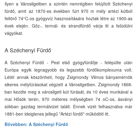
Ilyen a Városligetben a szintén nemrégiben felújított Széchenyi
fürdő, amit az 1870-es években fúrt 970 m mély artézi kútból
feltörő 74°C-os gyógyvíz hasznosítására hoztak létre az 1900-as
évek elején. Gőz-, termál- és strandfürdő várja itt a felüdülni
vágyókat.
A Széchenyi Fürdő
A Széchenyi Fürdő - Pest első gyógyfürdője - felépülte után
Európa egyik legnagyobb és legszebb fürdőkomplexuma volt.
Létét annak köszönheti, hogy Zsigmondy Vilmos bányamérnök
sikeres mélyfúrásokat végzett a Városligetben. Zsigmondy 1868-
ban kezdte meg a városligeti kút fúrását, és 10 éves munkával a
mai Hősök terén, 970 méteres mélységben 74 oC-os, ásványi
sókban gazdag termálvizet talált. Ennek vizét felhasználva már
1881-ben ideiglenes jellegű "Artézi fürdő" működött itt.
Bővebben: A Széchenyi Fürdő