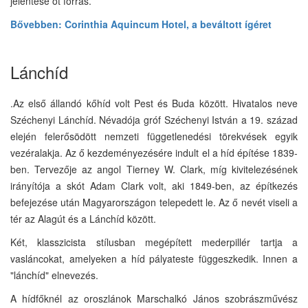
jelentése öt forrás.
Bővebben: Corinthia Aquincum Hotel, a beváltott ígéret
Lánchíd
.Az első állandó kőhíd volt Pest és Buda között. Hivatalos neve
Széchenyi Lánchíd. Névadója gróf Széchenyi István a 19. század
elején felerősödött nemzeti függetlenedési törekvések egyik
vezéralakja. Az ő kezdeményezésére indult el a híd építése 1839-
ben. Tervezője az angol Tierney W. Clark, míg kivitelezésének
irányítója a skót Adam Clark volt, aki 1849-ben, az építkezés
befejezése után Magyarországon telepedett le. Az ő nevét viseli a
tér az Alagút és a Lánchíd között.
Két, klasszicista stílusban megépített mederpillér tartja a
vasláncokat, amelyeken a híd pályateste függeszkedik. Innen a
"lánchíd" elnevezés.
A hídfőknél az oroszlánok Marschalkó János szobrászművész