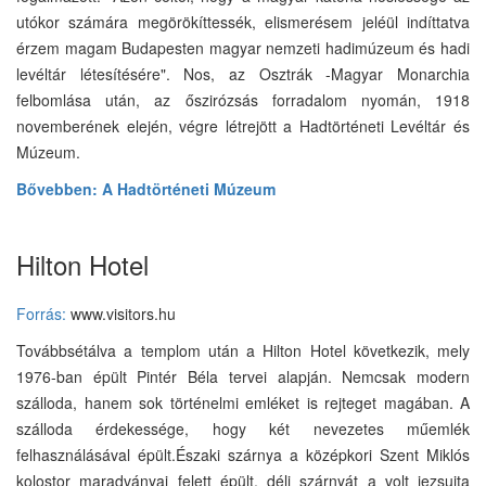
utókor számára megörökíttessék, elismerésem jeléül indíttatva
érzem magam Budapesten magyar nemzeti hadimúzeum és hadi
levéltár létesítésére". Nos, az Osztrák -Magyar Monarchia
felbomlása után, az őszirózsás forradalom nyomán, 1918
novemberének elején, végre létrejött a Hadtörténeti Levéltár és
Múzeum.
Bővebben: A Hadtörténeti Múzeum
Hilton Hotel
Forrás:
www.visitors.hu
Továbbsétálva a templom után a Hilton Hotel következik, mely
1976-ban épült Pintér Béla tervei alapján. Nemcsak modern
szálloda, hanem sok történelmi emléket is rejteget magában. A
szálloda érdekessége, hogy két nevezetes műemlék
felhasználásával épült.Északi szárnya a középkori Szent Miklós
kolostor maradványai felett épült, déli szárnyát a volt jezsuita