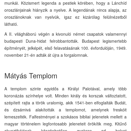
munkái. Közismert legenda a pestiek körében, hogy a Lánchíd
oroszlánjainak hiányzik a nyelve. A legendának nincs alapja, az
oroszlánoknak van nyelvük, igaz ez kizárólag felülnézetből
látható.
A II. világháború végén a kivonuló német csapatok valamennyi
budapesti Duna-hidat felrobbantották. Budapest legismertebb
építményét, jelképét, első felavatásának 100. évfordulóján, 1949.
november 21-én adták át újra a forgalomnak.
Mátyás Templom
A templom szinte egyidős a Királyi Palotával, amely több
koronázás színhelye volt. Minden király és korszak változtatott,
szépített rajta a török uralomig, akik 1541-ben elfoglalták Budát,
és dzsámivá alakították a templomot, amelynek freskóit
lemeszelték. Falfestményei a szokásos bibliai jelenetek mellett a
magyar történelem legfontosabb jeleneteit örökítik meg. Kitűnő
akusztikájának köszönhetően gyakran ad helyet