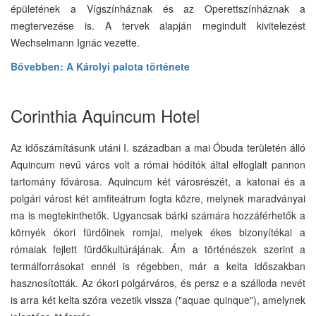
épületének a Vígszínháznak és az Operettszínháznak a
megtervezése is. A tervek alapján megindult kivitelezést
Wechselmann Ignác vezette.
Bővebben: A Károlyi palota története
Corinthia Aquincum Hotel
Az időszámításunk utáni I. században a mai Óbuda területén álló
Aquincum nevű város volt a római hódítók által elfoglalt pannon
tartomány fővárosa. Aquincum két városrészét, a katonai és a
polgári várost két amfiteátrum fogta közre, melynek maradványai
ma is megtekinthetők. Ugyancsak bárki számára hozzáférhetők a
környék ókori fürdőinek romjai, melyek ékes bizonyítékai a
rómaiak fejlett fürdőkultúrájának. Ám a történészek szerint a
termálforrásokat ennél is régebben, már a kelta időszakban
hasznosították. Az ókori polgárváros, és persz e a szálloda nevét
is arra két kelta szóra vezetik vissza ("aquae quinque"), amelynek