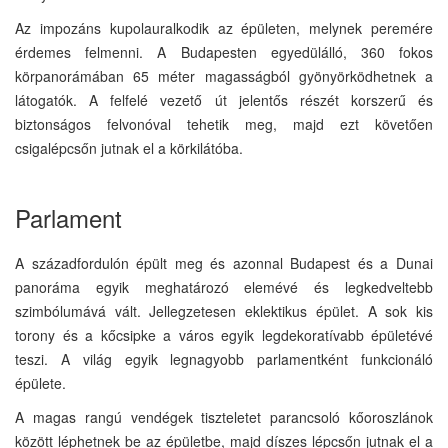
Az impozáns kupolauralkodik az épületen, melynek peremére
érdemes felmenni. A Budapesten egyedülálló, 360 fokos
körpanorámában 65 méter magasságból gyönyörködhetnek a
látogatók. A felfelé vezető út jelentős részét korszerű és
biztonságos felvonóval tehetik meg, majd ezt követően
csigalépcsőn jutnak el a körkilátóba.
Parlament
A századfordulón épült meg és azonnal Budapest és a Dunai
panoráma egyik meghatározó elemévé és legkedveltebb
szimbólumává vált. Jellegzetesen eklektikus épület. A sok kis
torony és a kőcsipke a város egyik legdekoratívabb épületévé
teszi. A világ egyik legnagyobb parlamentként funkcionáló
épülete.
A magas rangú vendégek tiszteletet parancsoló kőoroszlánok
között léphetnek be az épületbe, majd díszes lépcsőn jutnak el a