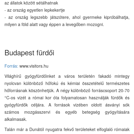
az állatok között sétálhatnak
- az ország egyetlen lepkekertje
- az ország legszebb játszótere, ahol gyermeke kipróbálhatja,
milyen a föld alatt vagy éppen a levegőben mozogni.
Budapest fürdői
Forrás:
www.visitors.hu
Világhírű gyógyfürdőinket a város területén fakadó mintegy
nyolcvan különböző hőfokú és kémiai összetételű természetes
hőforrásnak köszönhetjük. A négy különböző forráscsoport 20-70
°C-os vizét a római kor óta folyamatosan használják fürdők és
gyógyfürdők céljára. A források vizében oldott ásványi sók
számos mozgásszervi és egyéb betegség gyógyítására
alkalmasak.
Talán már a Dunától nyugatra fekvő területeket elfoglaló rómaiak