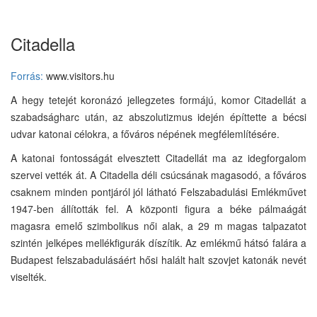
Citadella
Forrás:
www.visitors.hu
A hegy tetejét koronázó jellegzetes formájú, komor Citadellát a
szabadságharc után, az abszolutizmus idején építtette a bécsi
udvar katonai célokra, a főváros népének megfélemlítésére.
A katonai fontosságát elvesztett Citadellát ma az idegforgalom
szervei vették át. A Citadella déli csúcsának magasodó, a főváros
csaknem minden pontjáról jól látható Felszabadulási Emlékművet
1947-ben állították fel. A központi figura a béke pálmaágát
magasra emelő szimbolikus női alak, a 29 m magas talpazatot
szintén jelképes mellékfigurák díszítik. Az emlékmű hátsó falára a
Budapest felszabadulásáért hősi halált halt szovjet katonák nevét
viselték.