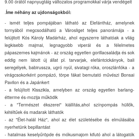
9.00 órától napnyugtáig változatos programokkal várja vendégeit
.
Íme néhány az ujdonságokból:
- ismét teljes pompájában látható az Elefántház, amelynek
tornyából megcsodálható a Városliget teljes panorámája - a
felújitott Kós Károly Madárház, ahol egyszerre láthatóak a világ
legkisebb majmai, legnagyobb viperái és a félelmetes
pápaszemes kajmánok - az ország egyetlen gorillacsaládja és sok
eddig nem látott új állat pl. tarvarjak, elefántcickányok, bali
seregélyek, babirussza, ugró nyúl, sivatagi róka, oroszlánfóka - a
virágcsokorként pompázó, törpe fákat bemutató művészi Bonsai
Pavilon és a Japánkert
- a felújított Kisszikla, amelyben az ország egyetlen barlang-
étterme és-mozija működik
- a "Természet ékszerei" kiállítás,ahol színpompás hüllők,
kétéltűek és madarak láthatók
- az "Élet-halál Ház", ahol az élet születésébe és elmúlásába
nyerhetünk bepillantást
- hatalmas keselyűröpde és mókusmajom kifutó ahol a látogatók