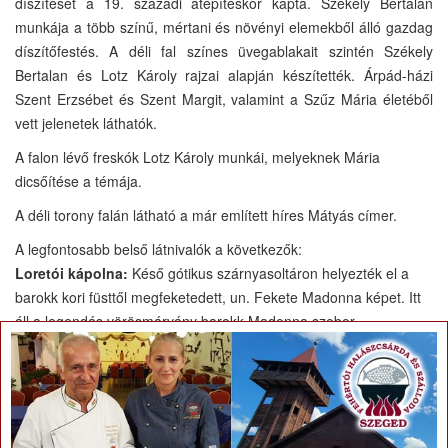
díszítését a 19. századi átépítéskor kapta. Székely Bertalan
munkája a több színű, mértani és növényi elemekből álló gazdag
díszítőfestés. A déli fal színes üvegablakait szintén Székely
Bertalan és Lotz Károly rajzai alapján készítették. Árpád-házi
Szent Erzsébet és Szent Margit, valamint a Szűz Mária életéből
vett jelenetek láthatók.
A falon lévő freskók Lotz Károly munkái, melyeknek Mária
dicsőítése a témája.
A déli torony falán látható a már említett híres Mátyás címer.
A legfontosabb belső látnivalók a következők:
Loretói kápolna:
Késő gótikus szárnyasoltáron helyezték el a
barokk kori füsttől megfeketedett, un. Fekete Madonna képet. Itt
áll a legendás vörösmárvány barokk Madonna szobor.
×
Béla torony:
Falán Lotz Károly freskói láthatók, mely a
nándorfehérvári győzelmet és a Déli harangszó elrendelését
örökíti meg.
A nyugati falon van a lépcsőzetes bélleletű körablak. Előtte
neoromán keresztelőmedence áll.