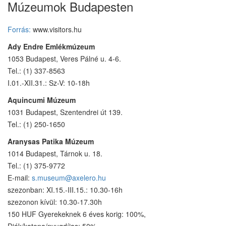
Múzeumok Budapesten
Forrás:
www.visitors.hu
Ady Endre Emlékmúzeum
1053 Budapest, Veres Pálné u. 4-6.
Tel.: (1) 337-8563
I.01.-XII.31.: Sz-V: 10-18h
Aquincumi Múzeum
1031 Budapest, Szentendrei út 139.
Tel.: (1) 250-1650
Aranysas Patika Múzeum
1014 Budapest, Tárnok u. 18.
Tel.: (1) 375-9772
E-mail:
s.museum@axeler
o.hu
szezonban: XI.15.-III.15.: 10.30-16h
szezonon kívül: 10.30-17.30h
150 HUF Gyerekeknek 6 éves korig: 100%,
Diák/katona/nyugdíjas: 50%