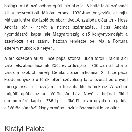
kollégium 18. században épült fala alkotja. A kettő találkozásánál
áll a helyreállított Miklós torony, 1930-ban helyezték el rajta
Mátyás királyt ábrázoló domborművet.A szálloda előtti tér - Hess
András tér - nevét a német származású. Hess András
nyomdászról kapta, aki Magyarország első könyvnyomdáját a
szemközti 4-es számú házban rendezte be. Ma a Fortuna
étterem működik a helyén.
A tér közepén áll XI. Ince pápa szobra. Buda török uralom alól
való felszabadulásának 250. évfordulójára 1936-ban állította a
város a szobrot, amely Demkó József alkotása. XI. Ince pápa
kezdeményezte a török elleni szövetség létrehozását és anyagi
támogatással is hozzájárult a felszabadító harcokhoz. A szobor
mögötti épület az un. Vörös sün ház. Nevét a bejárat fölötti
domborműről kapta. 1785-ig itt működött a vár egyetlen fogadója
a "Vörös sünhöz". Nagytermében színielőadásokat is tartottak.
Királyi Palota