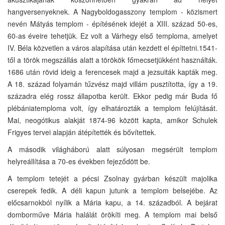
hangversenyeknek. A Nagyboldogasszony templom - közismert
nevén Mátyás templom - építésének idejét a XIII. század 50-es,
60-as éveire tehetjük. Ez volt a Várhegy első temploma, amelyet
IV. Béla közvetlen a város alapítása után kezdett el építtetni.1541-
től a török megszállás alatt a törökök főmecsetjükként használták.
1686 után rövid ideig a ferencesek majd a jezsuiták kapták meg.
A 18. század folyamán tűzvész majd villám pusztította, így a 19.
századra elég rossz állapotba került. Ekkor pedig már Buda fő
plébániatemploma volt, így elhatározták a templom felújítását.
Mai, neogótikus alakját 1874-96 között kapta, amikor Schulek
Frigyes tervei alapján átépítették és bővítettek.
A második világháború alatt súlyosan megsérült templom
helyreállítása a 70-es években fejeződött be.
A templom tetejét a pécsi Zsolnay gyárban készült majolika
cserepek fedik. A déli kapun jutunk a templom belsejébe. Az
előcsarnokból nyílik a Mária kapu, a 14. századból. A bejárat
domborműve Mária halálát örökíti meg. A templom mai belső