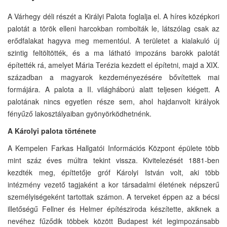
A Várhegy déli részét a Királyi Palota foglalja el. A híres középkori
palotát a török elleni harcokban rombolták le, látszólag csak az
erődfalakat hagyva meg mementóul. A területet a kialakuló új
szintig feltöltötték, és a ma látható impozáns barokk palotát
építették rá, amelyet Mária Terézia kezdett el építetni, majd a XIX.
században a magyarok kezdeményezésére bővítettek mai
formájára. A palota a II. világháború alatt teljesen kiégett. A
palotának nincs egyetlen része sem, ahol hajdanvolt királyok
fényűző lakosztályaiban gyönyörködhetnénk.
A Károlyi palota története
A Kempelen Farkas Hallgatói Információs Központ épülete több
mint száz éves múltra tekint vissza. Kivitelezését 1881-ben
kezdték meg, építtetője gróf Károlyi István volt, aki több
intézmény vezető tagjaként a kor társadalmi életének népszerű
személyiségeként tartottak számon. A terveket éppen az a bécsi
illetőségű Fellner és Helmer építésziroda készítette, akiknek a
nevéhez fűződik többek között Budapest két legimpozánsabb