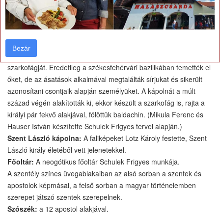
Szent Imre kápolna:
Nyugati falán Szent Ferenc életét ábrázoló
freskók. (Lotz Károly)
A szárnyasoltár képeit Zichy Mihály festette, mely Szent Imre
életének főbb mozzanatai vannak.
Bezár
Bezár
III. Béla sírkápolnája:
itt helyezték el III. Béla és felesége
szarkofágját. Eredetileg a székesfehérvári bazilikában temették el
őket, de az ásatások alkalmával megtalálták sírjukat és sikerült
azonosítani csontjaik alapján személyüket. A kápolnát a múlt
század végén alakították ki, ekkor készült a szarkofág is, rajta a
királyi pár fekvő alakjával, fölöttük baldachin. (Mikula Ferenc és
Hauser István készítette Schulek Frigyes tervei alapján.)
Szent László kápolna:
A faliképeket Lotz Károly festette, Szent
László király életéből vett jelenetekkel.
Főoltár:
A neogótikus főoltár Schulek Frigyes munkája.
A szentély színes üvegablakaiban az alsó sorban a szentek és
apostolok képmásai, a felső sorban a magyar történelemben
szerepet játszó szentek szerepelnek.
Szószék:
a 12 apostol alakjával.