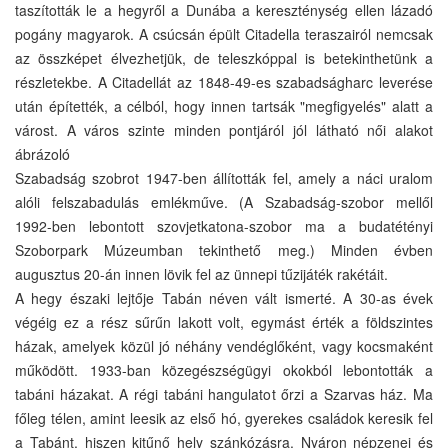
taszították le a hegyről a Dunába a kereszténység ellen lázadó
pogány magyarok. A csúcsán épült Citadella teraszairól nemcsak
az összképet élvezhetjük, de teleszkóppal is betekinthetünk a
részletekbe. A Citadellát az 1848-49-es szabadságharc leverése
után építették, a célból, hogy innen tartsák "megfigyelés" alatt a
várost. A város szinte minden pontjáról jól látható női alakot
ábrázoló
Szabadság szobrot 1947-ben állították fel, amely a náci uralom
alóli felszabadulás emlékműve. (A Szabadság-szobor mellől
1992-ben lebontott szovjetkatona-szobor ma a budatétényi
Szoborpark Múzeumban tekinthető meg.) Minden évben
augusztus 20-án innen lövik fel az ünnepi tűzijáték rakétáit.
A hegy északi lejtője Tabán néven vált ismerté. A 30-as évek
végéig ez a rész sűrűn lakott volt, egymást érték a földszintes
házak, amelyek közül jó néhány vendéglőként, vagy kocsmaként
működött. 1933-ban közegészségügyi okokból lebontották a
tabáni házakat. A régi tabáni hangulatot őrzi a Szarvas ház. Ma
főleg télen, amint leesik az első hó, gyerekes családok keresik fel
a Tabánt, hiszen kitűnő hely szánkózásra. Nyáron népzenei és