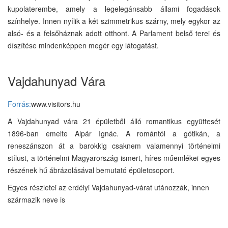
kupolaterembe, amely a legelegánsabb állami fogadások
színhelye. Innen nyílik a két szimmetrikus szárny, mely egykor az
alsó- és a felsőháznak adott otthont. A Parlament belső terei és
díszítése mindenképpen megér egy látogatást.
Vajdahunyad Vára
Forrás:
www.visitors.hu
A Vajdahunyad vára 21 épületből álló romantikus együttesét
1896-ban emelte Alpár Ignác. A romántól a gótikán, a
reneszánszon át a barokkig csaknem valamennyi történelmi
stílust, a történelmi Magyarország ismert, híres műemlékei egyes
részének hű ábrázolásával bemutató épületcsoport.
Egyes részletei az erdélyi Vajdahunyad-várat utánozzák, innen
származik neve is