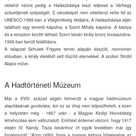
oldalról nézve pedig a Halászbástya teszi teljessé a Várhegy
sziluettjének szépségét. E városképet nem véletlenül vette fel az
UNESCO 1988-ban a Világörökség listájára. A Halászbástya alján
található egy temető kápolna, a Szent Mihály kápolna .A bástya
és a templom között látható Szent István király bronz lovasszobra.
1906-ban került felállításra.
A talapzat Schulek Frigyes tervei alapján készült, neoromán
stílusban, a király életéből vett díszítő elemekkel. A szobor Stróbl
Alajos műve.
A Hadtörténeti Múzeum
Már a XVIII. század végén felmerült a magyar hadimúzeum
alapításának gondolata, ám ez az óhaj nem teljesülhetett, s ezen
a helyzeten még - 1867 után - a Magyar Királyi Honvédség
létrehozása sem változtatott. Említést érdemel viszont, hogy 1917
elején IV. Károly, Tisza Istvánhoz írt egyik levelében már így
fogalmazott: "Azon céltól, hogy a magyar katona hősiessége az