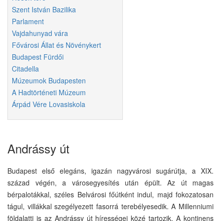
Szent István Bazilika
Parlament
Vajdahunyad vára
Fővárosi Állat és Növénykert
Budapest Fürdői
Citadella
Múzeumok Budapesten
A Hadtörténeti Múzeum
Árpád Vére Lovasiskola
Andrássy út
Budapest első elegáns, igazán nagyvárosi sugárútja, a XIX.
század végén, a városegyesítés után épült. Az út magas
bérpalotákkal, széles Belvárosi főútként indul, majd fokozatosan
tágul, villákkal szegélyezett fasorrá terebélyesedik. A Millenniumi
földalatti is az Andrássy út hírességei közé tartozik. A kontinens