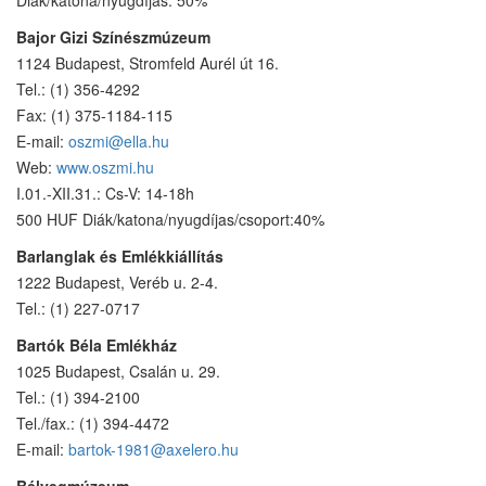
Bajor Gizi Színészmúzeum
1124 Budapest, Stromfeld Aurél út 16.
Tel.: (1) 356-4292
Fax: (1) 375-1184-115
E-mail:
oszmi@ella.hu
Web:
www.oszmi.hu
I.01.-XII.31.: Cs-V: 14-18h
500 HUF Diák/katona/nyugdíjas/csoport:40%
Barlanglak és Emlékkiállítás
1222 Budapest, Veréb u. 2-4.
Tel.: (1) 227-0717
Bartók Béla Emlékház
1025 Budapest, Csalán u. 29.
Tel.: (1) 394-2100
Tel./fax.: (1) 394-4472
E-mail:
bartok-1981@axelero.hu
Bélyegmúzeum