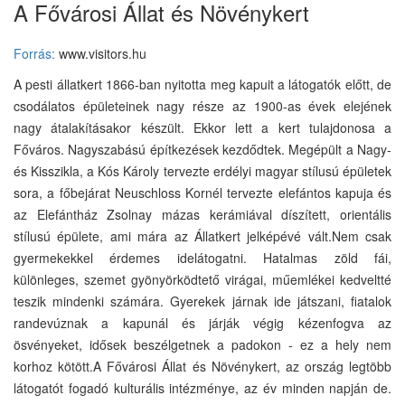
A Fővárosi Állat és Növénykert
Forrás:
www.visitors.hu
A pesti állatkert 1866-ban nyitotta meg kapuit a látogatók előtt, de
csodálatos épületeinek nagy része az 1900-as évek elejének
nagy átalakításakor készült. Ekkor lett a kert tulajdonosa a
Főváros. Nagyszabású építkezések kezdődtek. Megépült a Nagy-
és Kisszikla, a Kós Károly tervezte erdélyi magyar stílusú épületek
sora, a főbejárat Neuschloss Kornél tervezte elefántos kapuja és
az Elefántház Zsolnay mázas kerámiával díszített, orientális
stílusú épülete, ami mára az Állatkert jelképévé vált.Nem csak
gyermekekkel érdemes idelátogatni. Hatalmas zöld fái,
különleges, szemet gyönyörködtető virágai, műemlékei kedveltté
teszik mindenki számára. Gyerekek járnak ide játszani, fiatalok
randevúznak a kapunál és járják végig kézenfogva az
ösvényeket, idősek beszélgetnek a padokon - ez a hely nem
korhoz kötött.A Fővárosi Állat és Növénykert, az ország legtöbb
látogatót fogadó kulturális intézménye, az év minden napján de.