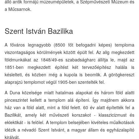
álló antik formájú múzeumépületek, a Szépművészeti Múzeum és
a Műcsarnok.
Szent István Bazilika
A főváros legnagyobb (8500 főt befogadni képes) temploma
viszontagságos körülmények között épült fel. Az alig megkezdett
földmunkákat az 1848/49-es szabadságharc állítja le, majd az
1851-ben megkezdett építést két tervezőépítész halála is
késlelteti, és közben még a kupola is beomlik. A görögkereszt
alaprajzú templomot végül 1905-ben szentelték fel.
A Duna közelsége miatt hatalmas alapokat és három föld alatti
pinceszintet kellett a templom alá építeni. Így majdnem akkora
ház van a föld alatt, mint a föld felett. 60 év alatt építették fel a
Bazilikát, amely két művészeti korszakot - klasszicizmust és
eklektikát - is felölel. A templom belsejében kivételes műalkotások
idézik a névadó Szent Istvánt, a magyar állam és egyházalapító
királyát.