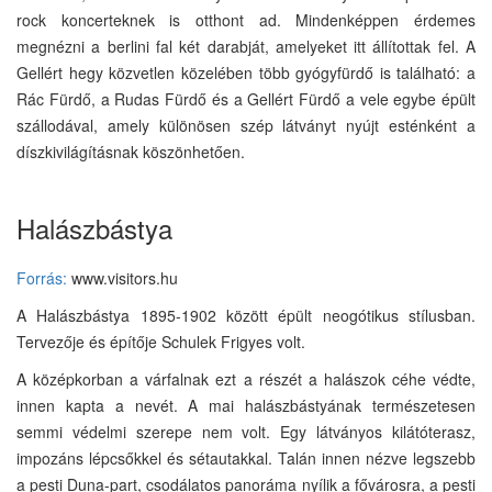
rock koncerteknek is otthont ad. Mindenképpen érdemes
megnézni a berlini fal két darabját, amelyeket itt állítottak fel. A
Gellért hegy közvetlen közelében több gyógyfürdő is található: a
Rác Fürdő, a Rudas Fürdő és a Gellért Fürdő a vele egybe épült
szállodával, amely különösen szép látványt nyújt esténként a
díszkivilágításnak köszönhetően.
Halászbástya
Forrás:
www.visitors.hu
A Halászbástya 1895-1902 között épült neogótikus stílusban.
Tervezője és építője Schulek Frigyes volt.
A középkorban a várfalnak ezt a részét a halászok céhe védte,
innen kapta a nevét. A mai halászbástyának természetesen
semmi védelmi szerepe nem volt. Egy látványos kilátóterasz,
impozáns lépcsőkkel és sétautakkal. Talán innen nézve legszebb
a pesti Duna-part, csodálatos panoráma nyílik a fővárosra, a pesti