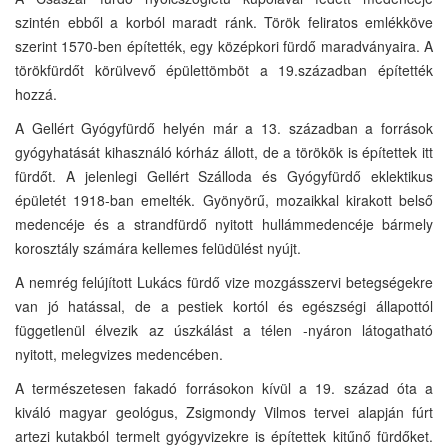
szintén ebből a korból maradt ránk. Török feliratos emlékköve
szerint 1570-ben építették, egy középkori fürdő maradványaira. A
törökfürdőt körülvevő épülettömböt a 19.században építették
hozzá.
A Gellért Gyógyfürdő helyén már a 13. században a források
gyógyhatását kihasználó kórház állott, de a törökök is építettek itt
fürdőt. A jelenlegi Gellért Szálloda és Gyógyfürdő eklektikus
épületét 1918-ban emelték. Gyönyörű, mozaikkal kirakott belső
medencéje és a strandfürdő nyitott hullámmedencéje bármely
korosztály számára kellemes felüdülést nyújt.
A nemrég felújított Lukács fürdő vize mozgásszervi betegségekre
van jó hatással, de a pestiek kortól és egészségi állapottól
függetlenül élvezik az úszkálást a télen -nyáron látogatható
nyitott, melegvizes medencében.
A természetesen fakadó forrásokon kívül a 19. század óta a
kiváló magyar geológus, Zsigmondy Vilmos tervei alapján fúrt
artezi kutakból termelt gyógyvizekre is építettek kitűnő fürdőket.