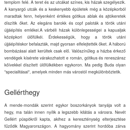
templom felé. A teret és az utcákat színes, kis házak szegélyezik.
A kanyargó utcák és a keskenyebb épületek még a középkorból
maradtak fenn, helyenként értékes gótikus ablak és ajtókeretek
díszítik őket. Az elegáns barokk és copf paloták a török utáni
újjáépítés emlékei.A várbéli házak különlegességei a kapualjak
középkori ülőfülkéi. Érdekességük, hogy a török utáni
újjáépítéskor befalazták, majd gyorsan elfelejtették őket. A háború
bombázásai alatt kerültek csak elő. Valószínűleg a házba érkező
vendégek kísérete várakozhatott e román, gótikus és reneszánsz
kőívekkel díszített ülőfülkékben egykoron. Ma pedig Buda olyan
"specialitásai", amelyek minden más várostól megkülönböztetik.
Gellérthegy
A mende-mondák szerint egykor boszorkányok tanyája volt a
hegy, ma talán innen nyílik a legszebb kilátás a városra. Nevét
Gellért püspökről kapta, akihez a kereszténység elterjesztése
fűződik Magyarországon. A hagyomány szerint hordóba zárva