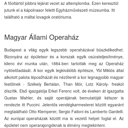
A főoltártól jobbra lejárat vezet az altemplomba. Ezen keresztül
jutunk el a kápolnasor feletti Egyházművészeti múzeumba. Itt
található a máltai lovagok oratóriuma.
Magyar Állami Operaház
Budapest a világ egyik legszebb operaházával büszkélkedhet.
Bizonyára az épületsor és a korszak egyik csúcsteljesítménye,
kilenc évi munka után, 1884-ben tartották meg az Operaház
nyitóelőadását. A kor egyik legkiválóbb építésze, Ybl Miklós által
alkotott palota lépcsőházát és nézőterét a kor legnagyobb magyar
festőinek - Székely Bertalan, Than Mór, Lotz Károly- freskói
díszítik. Első igazgatója Erkel Ferenc volt, de éveken át igazgatta
Gustav Mahler, és saját operájának bemutatóját kétszer is
rendezte itt Puccini. Jelentős vendégkarmesterei között egyaránt
megtalálható Otto Klemperer, Sergio Failoni és Lamberto Gardelli.
Az európai operaházak között ma is vezető helyet foglal el. Az
épületet nem operarajongóknak is élmény megtekinteni.