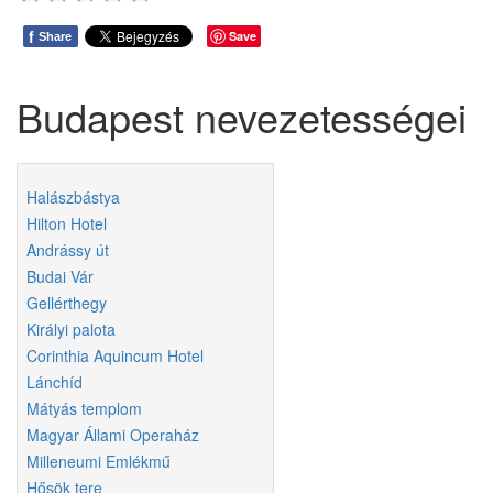
f
Save
Share
Budapest nevezetességei
Halászbástya
Hilton Hotel
Andrássy út
Budai Vár
Gellérthegy
Királyi palota
Corinthia Aquincum Hotel
Lánchíd
Mátyás templom
Magyar Állami Operaház
Milleneumi Emlékmű
Hősök tere