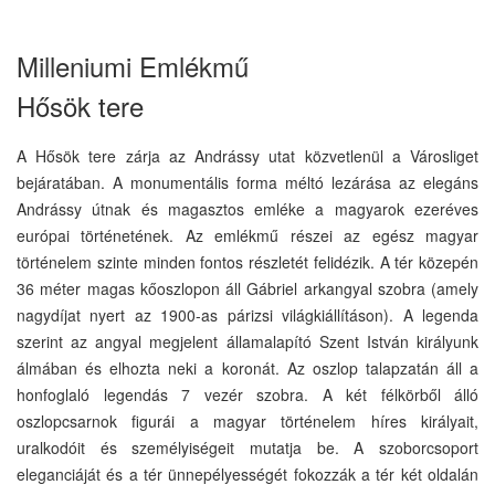
Milleniumi Emlékmű
Hősök tere
A Hősök tere zárja az Andrássy utat közvetlenül a Városliget
bejáratában. A monumentális forma méltó lezárása az elegáns
Andrássy útnak és magasztos emléke a magyarok ezeréves
európai történetének. Az emlékmű részei az egész magyar
történelem szinte minden fontos részletét felidézik. A tér közepén
36 méter magas kőoszlopon áll Gábriel arkangyal szobra (amely
nagydíjat nyert az 1900-as párizsi világkiállításon). A legenda
szerint az angyal megjelent államalapító Szent István királyunk
álmában és elhozta neki a koronát. Az oszlop talapzatán áll a
honfoglaló legendás 7 vezér szobra. A két félkörből álló
oszlopcsarnok figurái a magyar történelem híres királyait,
uralkodóit és személyiségeit mutatja be. A szoborcsoport
eleganciáját és a tér ünnepélyességét fokozzák a tér két oldalán